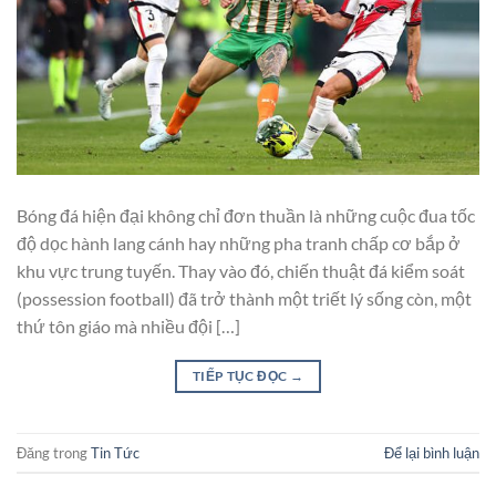
Bóng đá hiện đại không chỉ đơn thuần là những cuộc đua tốc
độ dọc hành lang cánh hay những pha tranh chấp cơ bắp ở
khu vực trung tuyến. Thay vào đó, chiến thuật đá kiểm soát
(possession football) đã trở thành một triết lý sống còn, một
thứ tôn giáo mà nhiều đội […]
TIẾP TỤC ĐỌC
→
Đăng trong
Tin Tức
Để lại bình luận