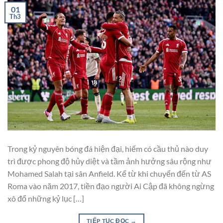
01
Th3
Trong kỷ nguyên bóng đá hiện đại, hiếm có cầu thủ nào duy
trì được phong độ hủy diệt và tầm ảnh hưởng sâu rộng như
Mohamed Salah tại sân Anfield. Kể từ khi chuyển đến từ AS
Roma vào năm 2017, tiền đạo người Ai Cập đã không ngừng
xô đổ những kỷ lục […]
TIẾP TỤC ĐỌC
→