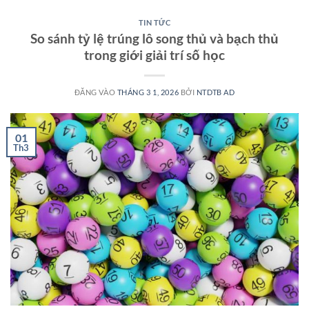
TIN TỨC
So sánh tỷ lệ trúng lô song thủ và bạch thủ
trong giới giải trí số học
ĐĂNG VÀO
THÁNG 3 1, 2026
BỞI
NTDTB AD
01
Th3