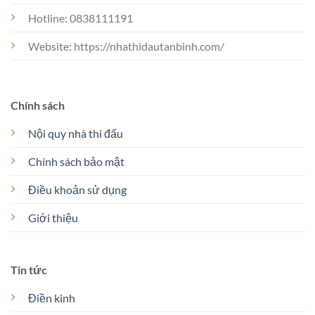
Hotline: 0838111191
Website: https://nhathidautanbinh.com/
Chính sách
Nội quy nhà thi đấu
Chính sách bảo mật
Điều khoản sử dụng
Giới thiệu
Tin tức
Điền kinh