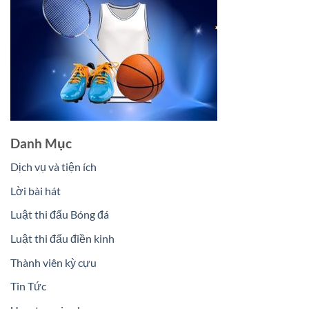
Danh Mục
Dịch vụ và tiện ích
Lời bài hát
Luật thi đấu Bóng đá
Luật thi đấu điền kinh
Thành viên kỳ cựu
Tin Tức