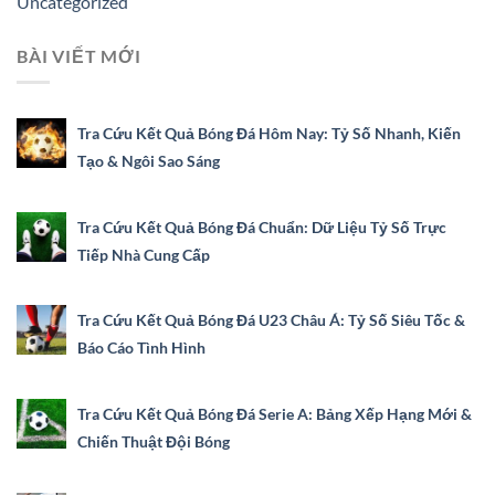
Uncategorized
BÀI VIẾT MỚI
Tra Cứu Kết Quả Bóng Đá Hôm Nay: Tỷ Số Nhanh, Kiến
Tạo & Ngôi Sao Sáng
Tra Cứu Kết Quả Bóng Đá Chuẩn: Dữ Liệu Tỷ Số Trực
Tiếp Nhà Cung Cấp
Tra Cứu Kết Quả Bóng Đá U23 Châu Á: Tỷ Số Siêu Tốc &
Báo Cáo Tình Hình
Tra Cứu Kết Quả Bóng Đá Serie A: Bảng Xếp Hạng Mới &
Chiến Thuật Đội Bóng