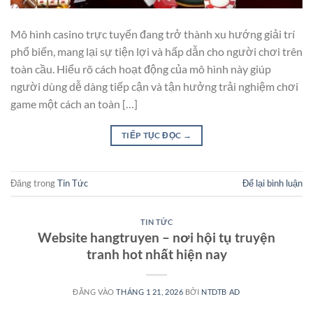
Mô hình casino trực tuyến đang trở thành xu hướng giải trí
phổ biến, mang lại sự tiện lợi và hấp dẫn cho người chơi trên
toàn cầu. Hiểu rõ cách hoạt động của mô hình này giúp
người dùng dễ dàng tiếp cận và tận hưởng trải nghiệm chơi
game một cách an toàn […]
TIẾP TỤC ĐỌC
→
Đăng trong
Tin Tức
Để lại bình luận
TIN TỨC
Website hangtruyen – nơi hội tụ truyện
tranh hot nhất hiện nay
ĐĂNG VÀO
THÁNG 1 21, 2026
BỞI
NTDTB AD