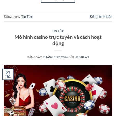
Đăng trong
Tin Tức
Để lại bình luận
TIN TỨC
Mô hình casino trực tuyến và cách hoạt
động
ĐĂNG VÀO
THÁNG 1 27, 2026
BỞI
NTDTB AD
27
Th1