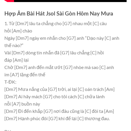
Hợp Âm Bài Hát Jsol Sài Gòn Hôm Nay Mưa
1. Từ
[Dm7]
lâu ta chẳng cho
[G7]
nhau một
[C]
câu
hỏi
[Am]
chào
Ngày
[Dm7]
ngày em nhắn cho
[G7]
anh “Dạo này
[C]
anh
thế nào?”
Vài
[Dm7]
dòng tin nhắn đã
[G7]
lâu chẳng
[C]
hồi
đáp
[Am]
lại
Chờ
[Dm7]
anh đến mắt ướt
[G7]
nhòe mà sao
[C]
anh
im
[A7]
lặng đến thế
T-ĐK:
[Dm7]
Mưa nắng của
[G7]
trời, ai lại
[C]
oán trách
[Am]
[Dm7]
Ai hãy mách
[G7]
cho tôi cách
[C]
chữa lành
nỗi
[A7]
buồn này
[Dm7]
Đi đến khắp
[G7]
nơi đâu cũng là
[C]
đôi ta
[Am]
[Dm7]
Hạnh phúc đôi
[G7]
khi để lại
[C]
thương đau.