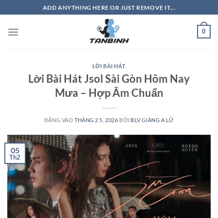
Bỏ
ADD ANYTHING HERE OR JUST REMOVE IT...
qua
nội
0
dung
LỜI BÀI HÁT
Lời Bài Hát Jsol Sài Gòn Hôm Nay
Mưa – Hợp Âm Chuẩn
ĐĂNG VÀO
THÁNG 2 5, 2026
BỞI
BLV GIÀNG A LỬ
05
Th2