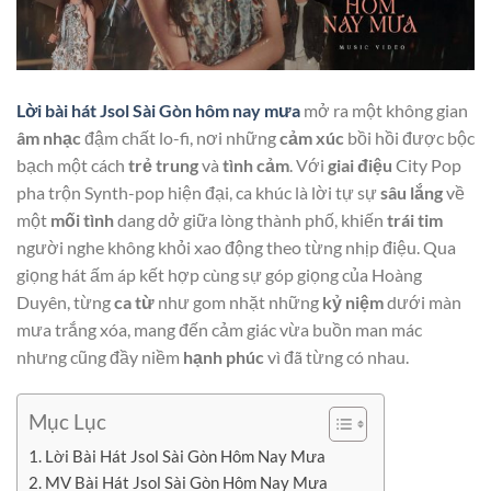
Lời bài hát Jsol Sài Gòn hôm nay mưa
mở ra một không gian
âm nhạc
đậm chất lo-fi, nơi những
cảm xúc
bồi hồi được bộc
bạch một cách
trẻ trung
và
tình cảm
. Với
giai điệu
City Pop
pha trộn Synth-pop hiện đại, ca khúc là lời tự sự
sâu lắng
về
một
mối tình
dang dở giữa lòng thành phố, khiến
trái tim
người nghe không khỏi xao động theo từng nhịp điệu. Qua
giọng hát ấm áp kết hợp cùng sự góp giọng của Hoàng
Duyên, từng
ca từ
như gom nhặt những
kỷ niệm
dưới màn
mưa trắng xóa, mang đến cảm giác vừa buồn man mác
nhưng cũng đầy niềm
hạnh phúc
vì đã từng có nhau.
Mục Lục
Lời Bài Hát Jsol Sài Gòn Hôm Nay Mưa
MV Bài Hát Jsol Sài Gòn Hôm Nay Mưa