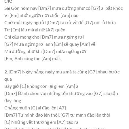
ĐK:
Sài Gòn hôm nay
[Dm7]
mưa dường như có
[G7]
ai bật khóc
Vì
[Em]
nhớ người nơi chốn
[Am]
nào
Chờ một ngày người
[Dm7]
ta trở về để
[G7]
nói lời hứa
Từ
[Em]
lâu mà ai nỡ
[A7]
quên
Chỉ cầu mong cho
[Dm7]
mưa ngừng rơi
[G7]
Mưa ngừng rơi anh
[Em]
sẽ quay
[Am]
về
Mà dường như khi
[Dm7]
mưa ngừng rơi
[Em]
Anh cũng tan
[Am]
mất.
2.
[Dm7]
Ngày nắng, ngày mưa mà ta cùng
[G7]
nhau bước
qua
Bây giờ
[C]
không còn lại gì em
[Am]
à
[Dm7]
Đành chôn vùi những tổn thương vào
[G7]
sâu tận
đáy lòng
Chẳng muốn
[C]
ai đào lên
[A7]
[Dm7]
Tự mình đào lên thôi,
[G7]
tự mình đào lên thôi
[C]
Những vết thương em
[A7]
tạo ra