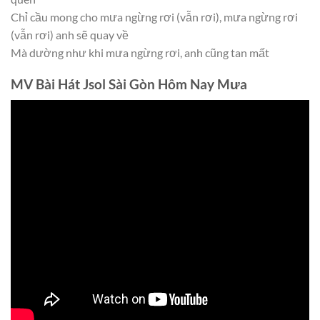
Chỉ cầu mong cho mưa ngừng rơi (vẫn rơi), mưa ngừng rơi
(vẫn rơi) anh sẽ quay về
Mà dường như khi mưa ngừng rơi, anh cũng tan mất
MV Bài Hát Jsol Sài Gòn Hôm Nay Mưa