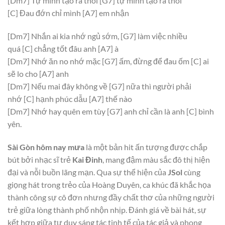
[Dm7]
Tự mình tạo ra thôi
[G7]
tự mình tạo ra thôi
[C]
Đau đớn chỉ mình
[A7]
em nhận
[Dm7]
Nhắn ai kia nhớ ngủ sớm,
[G7]
làm việc nhiều
quá
[C]
chẳng tốt đâu anh
[A7]
à
[Dm7]
Nhớ ăn no nhớ mặc
[G7]
ấm, đừng để đau ốm
[C]
ai
sẽ lo cho
[A7]
anh
[Dm7]
Nếu mai đây không về
[G7]
nữa thì người phải
nhớ
[C]
hạnh phúc dẫu
[A7]
thế nào
[Dm7]
Nhớ hay quên em tùy
[G7]
anh chỉ cần là anh
[C]
bình
yên.
Sài Gòn hôm nay mưa
là một bản hit ấn tượng được chắp
bút bởi nhạc sĩ trẻ
Kai Đinh
, mang đậm màu sắc đô thị hiện
đại và nỗi buồn lãng mạn. Qua sự thể hiện của
JSol
cùng
giọng hát trong trẻo của Hoàng Duyên, ca khúc đã khắc họa
thành công sự cô đơn nhưng đầy chất thơ của những người
trẻ giữa lòng thành phố nhộn nhịp. Đánh giá về bài hát, sự
kết hợp giữa tư duy sáng tác tinh tế của tác giả và phong