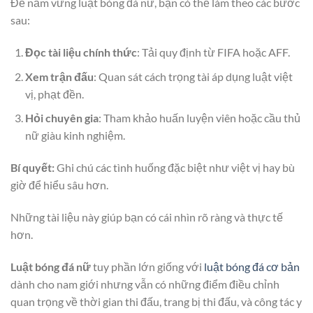
Để nắm vững luật bóng đá nữ, bạn có thể làm theo các bước
sau:
Đọc tài liệu chính thức
: Tải quy định từ FIFA hoặc AFF.
Xem trận đấu
: Quan sát cách trọng tài áp dụng luật việt
vị, phạt đền.
Hỏi chuyên gia
: Tham khảo huấn luyện viên hoặc cầu thủ
nữ giàu kinh nghiệm.
Bí quyết:
Ghi chú các tình huống đặc biệt như việt vị hay bù
giờ để hiểu sâu hơn.
Những tài liệu này giúp bạn có cái nhìn rõ ràng và thực tế
hơn.
Luật bóng đá nữ
tuy phần lớn giống với
luật bóng đá cơ bản
dành cho nam giới nhưng vẫn có những điểm điều chỉnh
quan trọng về thời gian thi đấu, trang bị thi đấu, và công tác y