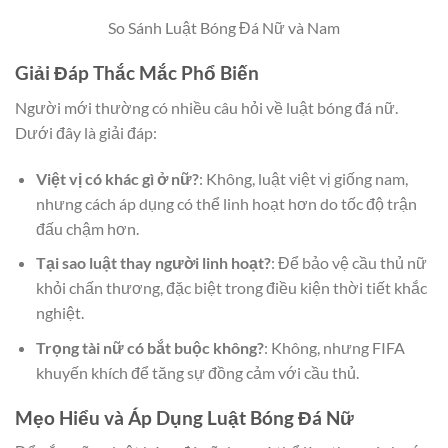
So Sánh Luật Bóng Đá Nữ và Nam
Giải Đáp Thắc Mắc Phổ Biến
Người mới thường có nhiều câu hỏi về luật bóng đá nữ.
Dưới đây là giải đáp:
Việt vị có khác gì ở nữ?
: Không, luật việt vị giống nam,
nhưng cách áp dụng có thể linh hoạt hơn do tốc độ trận
đấu chậm hơn.
Tại sao luật thay người linh hoạt?
: Để bảo vệ cầu thủ nữ
khỏi chấn thương, đặc biệt trong điều kiện thời tiết khắc
nghiệt.
Trọng tài nữ có bắt buộc không?
: Không, nhưng FIFA
khuyến khích để tăng sự đồng cảm với cầu thủ.
Mẹo Hiểu và Áp Dụng Luật Bóng Đá Nữ