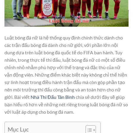
Luật bóng đá nữ là hệ thống quy định chính thức dành cho
các trận đấu bóng đá dành cho nữ giới, với phần lớn nội
dung dựa trên luật bóng đá quốc tế do FIFA ban hành. Tuy
nhiên, trong thực tế thi đấu, luật bóng đá nữ có một số điều
chỉnh nhỏ nhằm phù hợp với thể trạng và đặc thù của nữ
vận động viên. Những điểm khác biệt này không chỉ thể hiện
sự linh hoạt trong điều hành trận đấu mà còn góp phần tạo
nên môi trường thi đấu công bằng và an toàn hơn cho nữ
giới. Bài viết
Nhà Thi Đấu Tân Bình
chia sẻ dưới đây sẽ giúp
bạn hiểu rõ hơn về những nét riêng trong luật bóng đá nữ so
với luật áp dụng cho bóng đá nam.
Mục Lục