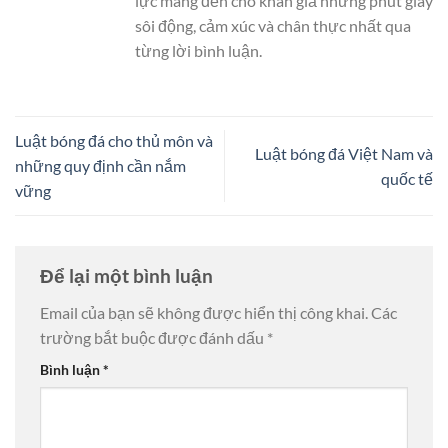
lực mang đến cho khán giả những phút giây
sôi động, cảm xúc và chân thực nhất qua
từng lời bình luận.
Luật bóng đá cho thủ môn và
Luật bóng đá Việt Nam và
những quy định cần nắm
quốc tế
vững
Để lại một bình luận
Email của bạn sẽ không được hiển thị công khai.
Các
trường bắt buộc được đánh dấu
*
Bình luận
*