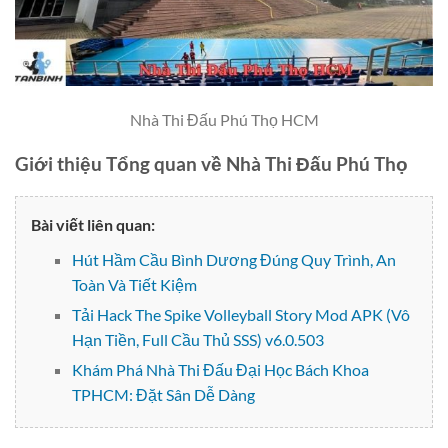
Nhà Thi Đấu Phú Thọ HCM
Giới thiệu Tổng quan về Nhà Thi Đấu Phú Thọ
Bài viết liên quan:
Hút Hầm Cầu Bình Dương Đúng Quy Trình, An
Toàn Và Tiết Kiệm
Tải Hack The Spike Volleyball Story Mod APK (Vô
Hạn Tiền, Full Cầu Thủ SSS) v6.0.503
Khám Phá Nhà Thi Đấu Đại Học Bách Khoa
TPHCM: Đặt Sân Dễ Dàng