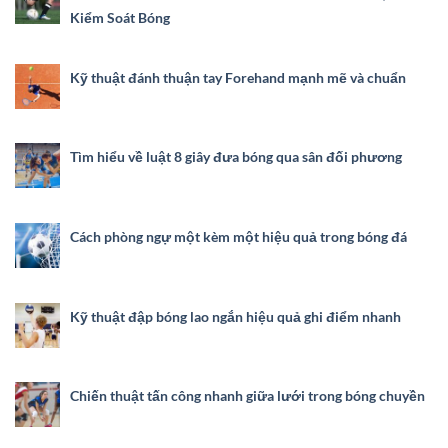
Kiểm Soát Bóng
Kỹ thuật đánh thuận tay Forehand mạnh mẽ và chuẩn
Tìm hiểu về luật 8 giây đưa bóng qua sân đối phương
Cách phòng ngự một kèm một hiệu quả trong bóng đá
Kỹ thuật đập bóng lao ngắn hiệu quả ghi điểm nhanh
Chiến thuật tấn công nhanh giữa lưới trong bóng chuyền