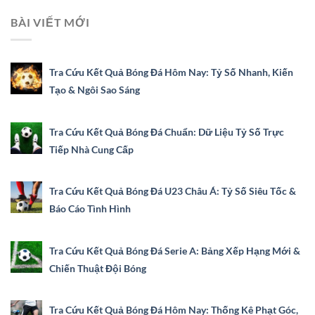
BÀI VIẾT MỚI
Tra Cứu Kết Quả Bóng Đá Hôm Nay: Tỷ Số Nhanh, Kiến
Tạo & Ngôi Sao Sáng
Tra Cứu Kết Quả Bóng Đá Chuẩn: Dữ Liệu Tỷ Số Trực
Tiếp Nhà Cung Cấp
Tra Cứu Kết Quả Bóng Đá U23 Châu Á: Tỷ Số Siêu Tốc &
Báo Cáo Tình Hình
Tra Cứu Kết Quả Bóng Đá Serie A: Bảng Xếp Hạng Mới &
Chiến Thuật Đội Bóng
Tra Cứu Kết Quả Bóng Đá Hôm Nay: Thống Kê Phạt Góc,