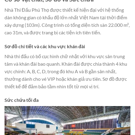
Nhà Thi Đấu Phú Thọ được thiết kế hiện đại với hệ thống
dàn không gian có khẩu độ lớn nhất Việt Nam tại thời điểm
xây dựng (103m). Công trình có tổng diện tích sàn 22.000 m²,
cao 31m, và được trang bị các tiện ích tiên tiến.
Sơ đồ chi tiết và các khu vực khán đài
Nhà thi đấu có bố cục hình chữ nhật với khu vực sân trung
tâm và khán đài bao quanh. Khán đài được chia thành 4 khu
vực chính: A, B, C, D, trong đó khu A và B gần sân nhất,
thường dành cho vé VIP hoặc khán giả ưu tiên. Sơ đồ được
thiết kế để đảm bảo tầm nhìn tốt từ mọi vị trí.
Sức chứa tối đa