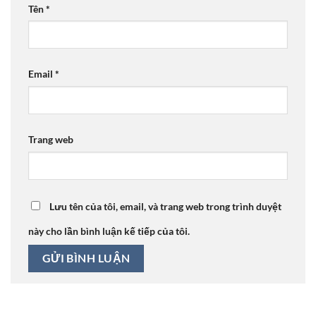
Tên
*
Email
*
Trang web
Lưu tên của tôi, email, và trang web trong trình duyệt
này cho lần bình luận kế tiếp của tôi.