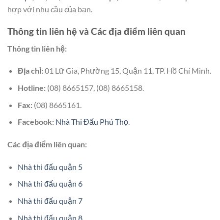
hợp với nhu cầu của bạn.
Thông tin liên hệ và Các địa điểm liên quan
Thông tin liên hệ:
Địa chỉ:
01 Lữ Gia, Phường 15, Quận 11, TP. Hồ Chí Minh.
Hotline:
(08) 8665157, (08) 8665158.
Fax:
(08) 8665161.
Facebook:
Nhà Thi Đấu Phú Thọ
.
Các địa điểm liên quan:
Nhà thi đấu quận 5
Nhà thi đấu quận 6
Nhà thi đấu quận 7
Nhà thi đấu quận 8