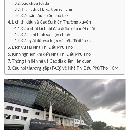
Sức chứa tối đa
Trang thiết bị và tiện ích chính
Các sân tập luyện phụ trợ
Lịch thi đấu và Các Sự kiện Thường xuyên
Cập nhật Lịch thi đấu & Sự kiện mới nhất
Các loại hình sự kiện chính
Các giải đấu/sự kiện nổi bật đã diễn ra
Dịch vụ tại Nhà Thi Đấu Phú Thọ
Kinh nghiệm khi đến Nhà Thi Đấu Phú Thọ
Thông tin liên hệ và Các địa điểm liên quan
Câu hỏi thường gặp (FAQ) về Nhà Thi Đấu Phú Thọ HCM