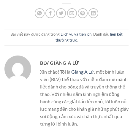
Bài viết này được đăng trong
Dịch vụ và tiện ích
. Đánh dấu
liên kết
thường trực
.
BLV GIÀNG A LỬ
Xin chào! Tôi là
Giàng A Lử
, một bình luận
viên (BLV) thể thao với niềm đam mê mãnh
liệt dành cho bóng đá và truyền thông thể
thao. Với nhiều năm kinh nghiệm đồng
hành cùng các giải đấu lớn nhỏ, tôi luôn nỗ
lực mang đến cho khán giả những phút giây
sôi động, cảm xúc và chân thực nhất qua
từng lời bình luận.