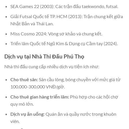
SEA Games 22 (2003): Các trận đấu taekwondo, futsal.
Giải Futsal Quốc tế TP. HCM (2013): Trận chung kết giữa
Nhật Bản và Thái Lan.
Miss Cosmo 2024: Vòng sơ khảo và chung kết.
Triển lãm Quốc tế Ngũ Kim & Dụng cụ Cầm tay (2024).
Dịch vụ tại Nhà Thi Đấu Phú Thọ
Nhà thi đấu cung cấp nhiều dịch vụ tiện ích như:
Cho thuê sân:
Sân cầu lông, bóng chuyền với mức giá từ
100.000-300.000 VNĐ/giờ.
Cho thuê gian hàng triển lãm:
Phù hợp cho các hội chợ
quy mô lớn.
Dịch vụ ăn uống:
Quán ăn và quầy nước trong khuôn
viên.