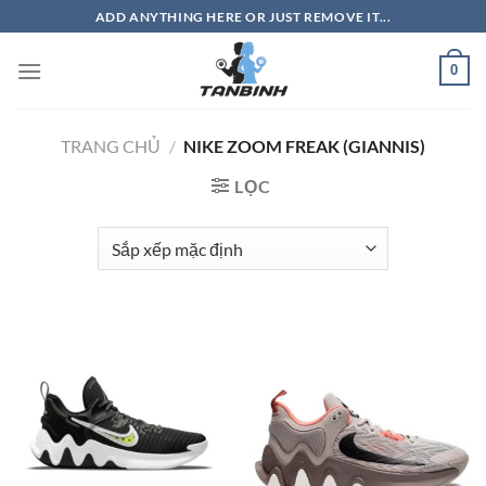
Bỏ
ADD ANYTHING HERE OR JUST REMOVE IT...
qua
nội
0
dung
TRANG CHỦ
/
NIKE ZOOM FREAK (GIANNIS)
LỌC