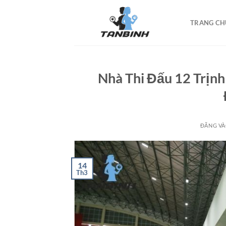
Bỏ
qua
TRANG CH
nội
dung
Nhà Thi Đấu 12 Trịn
ĐĂNG V
14
Th3