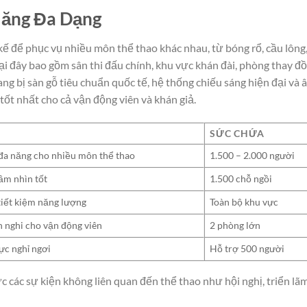
Năng Đa Dạng
ế để phục vụ nhiều môn thể thao khác nhau, từ bóng rổ, cầu lông
i đây bao gồm sân thi đấu chính, khu vực khán đài, phòng thay đồ
rang bị sàn gỗ tiêu chuẩn quốc tế, hệ thống chiếu sáng hiện đại và 
ốt nhất cho cả vận động viên và khán giả.
SỨC CHỨA
 đa năng cho nhiều môn thể thao
1.500 – 2.000 người
tầm nhìn tốt
1.500 chỗ ngồi
tiết kiệm năng lượng
Toàn bộ khu vực
ện nghi cho vận động viên
2 phòng lớn
ực nghỉ ngơi
Hỗ trợ 500 người
c các sự kiện không liên quan đến thể thao như hội nghị, triển lãm