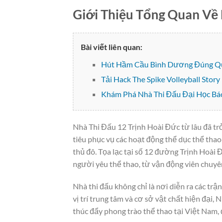
Giới Thiệu Tổng Quan Về 
Bài viết liên quan:
Hút Hầm Cầu Bình Dương Đúng Quy
Tải Hack The Spike Volleyball Stor
Khám Phá Nhà Thi Đấu Đại Học B
Nhà Thi Đấu 12 Trịnh Hoài Đức từ lâu đã tr
tiêu phục vụ các hoạt động thể dục thể thao
thủ đô. Tọa lạc tại số 12 đường Trịnh Hoài
người yêu thể thao, từ vận động viên chuy
Nhà thi đấu không chỉ là nơi diễn ra các trậ
vị trí trung tâm và cơ sở vật chất hiện đại,
thúc đẩy phong trào thể thao tại Việt Nam, đ