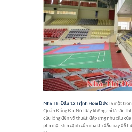
Nhà Thi Đấu 12 Trịnh Hoài Đức
là một tron
Quận Đống Đa. Nơi đây không chỉ là sân thi 
cầu lông đến võ thuật, đáp ứng nhu cầu của
phá mọi khía cạnh của nhà thi đấu này để hiể