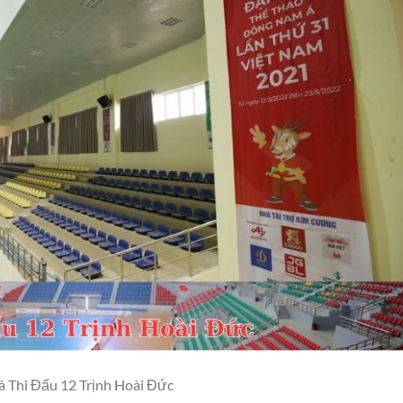
 Thi Đấu 12 Trịnh Hoài Đức