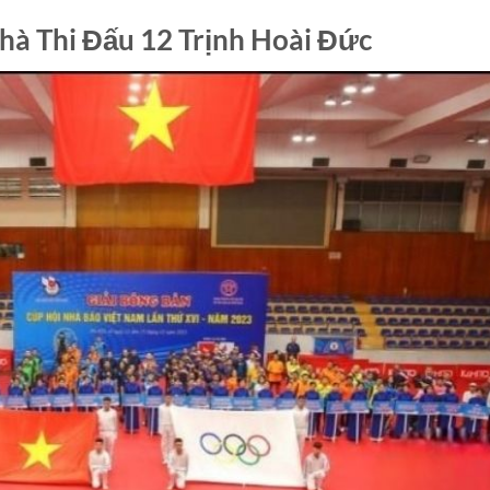
Nhà Thi Đấu 12 Trịnh Hoài Đức