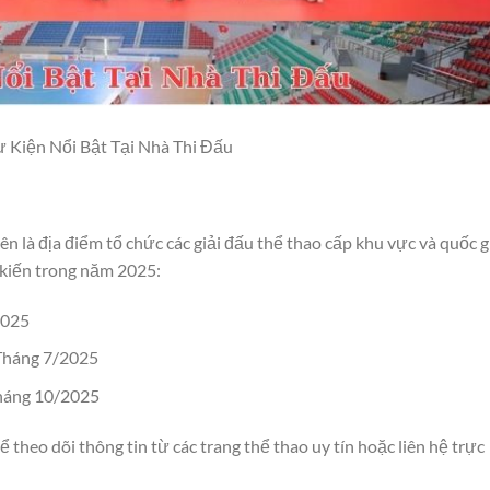
ự Kiện Nổi Bật Tại Nhà Thi Đấu
là địa điểm tổ chức các giải đấu thể thao cấp khu vực và quốc gi
ự kiến trong năm 2025:
2025
 Tháng 7/2025
Tháng 10/2025
ể theo dõi thông tin từ các trang thể thao uy tín hoặc liên hệ trực