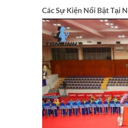
Các Sự Kiện Nổi Bật Tại 