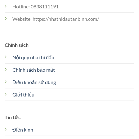
Hotline: 0838111191
Website: https://nhathidautanbinh.com/
Chính sách
Nội quy nhà thi đấu
Chính sách bảo mật
Điều khoản sử dụng
Giới thiệu
Tin tức
Điền kinh