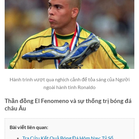
Hành trình vượt qua nghịch cảnh để tỏa sáng của Người
ngoài hành tinh Ronaldo
Thần đồng El Fenomeno và sự thống trị bóng đá
châu Âu
Bài viết liên quan:
Tra Cứu Kết Quả Bóng Đá Hôm Nay: Tỷ Số