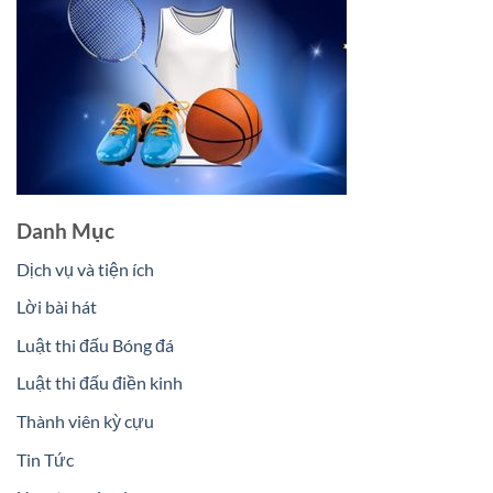
Danh Mục
Dịch vụ và tiện ích
Lời bài hát
Luật thi đấu Bóng đá
Luật thi đấu điền kinh
Thành viên kỳ cựu
Tin Tức