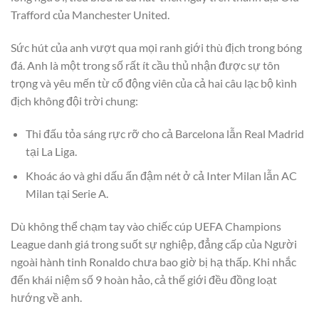
Trafford của Manchester United.
Sức hút của anh vượt qua mọi ranh giới thù địch trong bóng
đá. Anh là một trong số rất ít cầu thủ nhận được sự tôn
trọng và yêu mến từ cổ động viên của cả hai câu lạc bộ kình
địch không đội trời chung:
Thi đấu tỏa sáng rực rỡ cho cả Barcelona lẫn Real Madrid
tại La Liga.
Khoác áo và ghi dấu ấn đậm nét ở cả Inter Milan lẫn AC
Milan tại Serie A.
Dù không thể chạm tay vào chiếc cúp UEFA Champions
League danh giá trong suốt sự nghiệp, đẳng cấp của Người
ngoài hành tinh Ronaldo chưa bao giờ bị hạ thấp. Khi nhắc
đến khái niệm số 9 hoàn hảo, cả thế giới đều đồng loạt
hướng về anh.