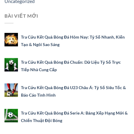
Uncategorized
BÀI VIẾT MỚI
Tra Cứu Kết Quả Bóng Đá Hôm Nay: Tỷ Số Nhanh, Kiến
Tạo & Ngôi Sao Sáng
Tra Cứu Kết Quả Bóng Đá Chuẩn: Dữ Liệu Tỷ Số Trực
Tiếp Nhà Cung Cấp
Tra Cứu Kết Quả Bóng Đá U23 Châu Á: Tỷ Số Siêu Tốc &
Báo Cáo Tình Hình
Tra Cứu Kết Quả Bóng Đá Serie A: Bảng Xếp Hạng Mới &
Chiến Thuật Đội Bóng