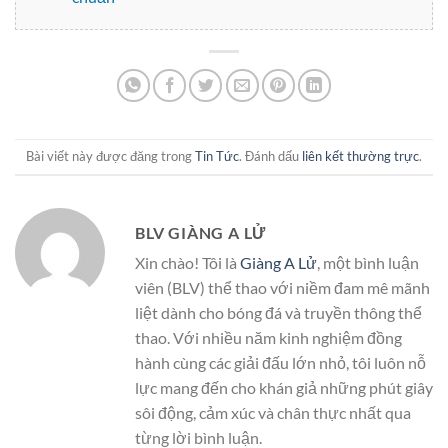
Bài viết này được đăng trong
Tin Tức
. Đánh dấu
liên kết thường trực
.
BLV GIÀNG A LỬ
Xin chào! Tôi là
Giàng A Lử
, một bình luận
viên (BLV) thể thao với niềm đam mê mãnh
liệt dành cho bóng đá và truyền thông thể
thao. Với nhiều năm kinh nghiệm đồng
hành cùng các giải đấu lớn nhỏ, tôi luôn nỗ
lực mang đến cho khán giả những phút giây
sôi động, cảm xúc và chân thực nhất qua
từng lời bình luận.