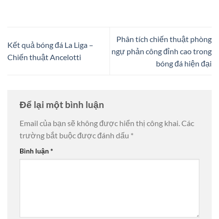
Phân tích chiến thuật phòng
Kết quả bóng đá La Liga –
ngự phản công đỉnh cao trong
Chiến thuật Ancelotti
bóng đá hiện đại
Để lại một bình luận
Email của bạn sẽ không được hiển thị công khai.
Các
trường bắt buộc được đánh dấu
*
Bình luận
*