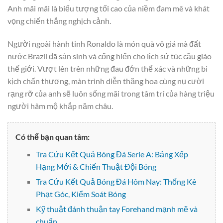
Anh mãi mãi là biểu tượng tối cao của niềm đam mê và khát
vọng chiến thắng nghịch cảnh.
Người ngoài hành tinh Ronaldo là món quà vô giá mà đất
nước Brazil đã sản sinh và cống hiến cho lịch sử túc cầu giáo
thế giới. Vượt lên trên những đau đớn thể xác và những bi
kịch chấn thương, màn trình diễn thăng hoa cùng nụ cười
rạng rỡ của anh sẽ luôn sống mãi trong tâm trí của hàng triệu
người hâm mộ khắp năm châu.
Có thể bạn quan tâm:
Tra Cứu Kết Quả Bóng Đá Serie A: Bảng Xếp
Hạng Mới & Chiến Thuật Đội Bóng
Tra Cứu Kết Quả Bóng Đá Hôm Nay: Thống Kê
Phạt Góc, Kiểm Soát Bóng
Kỹ thuật đánh thuận tay Forehand mạnh mẽ và
chuẩn