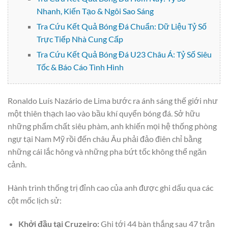
Nhanh, Kiến Tạo & Ngôi Sao Sáng
Tra Cứu Kết Quả Bóng Đá Chuẩn: Dữ Liệu Tỷ Số
Trực Tiếp Nhà Cung Cấp
Tra Cứu Kết Quả Bóng Đá U23 Châu Á: Tỷ Số Siêu
Tốc & Báo Cáo Tình Hình
Ronaldo Luís Nazário de Lima bước ra ánh sáng thế giới như
một thiên thạch lao vào bầu khí quyển bóng đá. Sở hữu
những phẩm chất siêu phàm, anh khiến mọi hệ thống phòng
ngự tại Nam Mỹ rồi đến châu Âu phải đảo điên chỉ bằng
những cái lắc hông và những pha bứt tốc không thể ngăn
cảnh.
Hành trình thống trị đỉnh cao của anh được ghi dấu qua các
cột mốc lịch sử:
Khởi đầu tại Cruzeiro:
Ghi tới 44 bàn thắng sau 47 trận