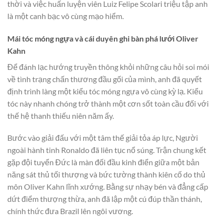
thời và việc huấn luyện viên Luiz Felipe Scolari triệu tập anh
là một canh bạc vô cùng mạo hiểm.
Mái tóc móng ngựa và cái duyên ghi bàn phá lưới Oliver
Kahn
Để đánh lạc hướng truyền thông khỏi những câu hỏi soi mói
về tình trạng chấn thương đầu gối của mình, anh đã quyết
định trình làng một kiểu tóc móng ngựa vô cùng kỳ lạ. Kiểu
tóc này nhanh chóng trở thành một cơn sốt toàn cầu đối với
thế hệ thanh thiếu niên năm ấy.
Bước vào giải đấu với một tâm thế giải tỏa áp lực, Người
ngoài hành tinh Ronaldo đã liên tục nổ súng. Trận chung kết
gặp đội tuyển Đức là màn đối đầu kinh điển giữa một bản
năng sát thủ tối thượng và bức tường thành kiên cố do thủ
môn Oliver Kahn lĩnh xướng. Bằng sự nhạy bén và đẳng cấp
dứt điểm thượng thừa, anh đã lập một cú đúp thần thánh,
chính thức đưa Brazil lên ngôi vương.