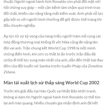
thuật, Người ngoài hành tinh Ronaldo còn phải đối mặt với
hội chứng suy giáp – một căn bệnh làm chậm quá trình trao
đổi chất, khiến cân nặng tăng mất kiểm soát. Anh phải nỗ lực
gấp bội so với người bình thường để giữ được thể trạng thi
đấu chuyên nghiệp.
Áp lực từ sự kỳ vọng của hàng triệu người hâm mộ cùng các
hợp đồng thương mại khổng lồ với Nike cũng đè nặng lên
đôi vai anh. Trận chung kết World Cup 1998 là một minh
chứng điển hình, khi cơn co thắt bí ẩn trước trận đấu đã
cướp đi thể lực sung mãn nhất của anh, dẫn đến thất bại đau
đớn của đội tuyển xứ Samba trước tuyển Pháp của Zinedine
Zidane.
Màn tái xuất lịch sử thắp sáng World Cup 2002
Trước khi giải đấu tại Hàn Quốc và Nhật Bản khởi tranh,
không ai dám tin Người ngoài hành tinh Ronaldo có thể tìm
lại ánh hào quang. Nhiều chuyên gia nhận định anh đã hết