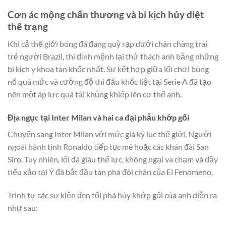
Cơn ác mộng chấn thương và bi kịch hủy diệt
thể trạng
Khi cả thế giới bóng đá đang quỳ rạp dưới chân chàng trai
trẻ người Brazil, thì định mệnh lại thử thách anh bằng những
bi kịch y khoa tàn khốc nhất. Sự kết hợp giữa lối chơi bùng
nổ quá mức và cường độ thi đấu khốc liệt tại Serie A đã tạo
nên một áp lực quá tải khủng khiếp lên cơ thể anh.
Địa ngục tại Inter Milan và hai ca đại phẫu khớp gối
Chuyển sang Inter Milan với mức giá kỷ lục thế giới, Người
ngoài hành tinh Ronaldo tiếp tục mê hoặc các khán đài San
Siro. Tuy nhiên, lối đá giàu thể lực, không ngại va chạm và đầy
tiểu xảo tại Ý đã bắt đầu tàn phá đôi chân của El Fenomeno.
Trình tự các sự kiện đen tối phá hủy khớp gối của anh diễn ra
như sau: