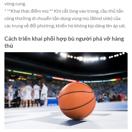
vòng cung.
* **Khai thác điểm mù:** Khi cắt lòng vào trong, cầu thủ tấn
công thường di chuyển tận dụng vùng mù (Blind side) của
các trung vệ đối phương, khiến họ không kịp dâng lên áp sát.
Cách triển khai phối hợp bù người phá vỡ hàng
thủ