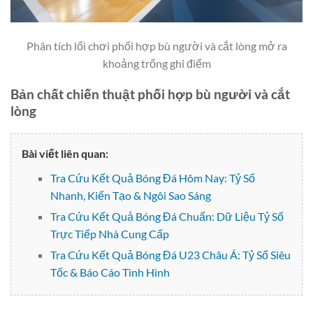
Phân tích lối chơi phối hợp bù người và cắt lòng mở ra
khoảng trống ghi điểm
Bản chất chiến thuật phối hợp bù người và cắt
lòng
Bài viết liên quan:
Tra Cứu Kết Quả Bóng Đá Hôm Nay: Tỷ Số
Nhanh, Kiến Tạo & Ngôi Sao Sáng
Tra Cứu Kết Quả Bóng Đá Chuẩn: Dữ Liệu Tỷ Số
Trực Tiếp Nhà Cung Cấp
Tra Cứu Kết Quả Bóng Đá U23 Châu Á: Tỷ Số Siêu
Tốc & Báo Cáo Tình Hình