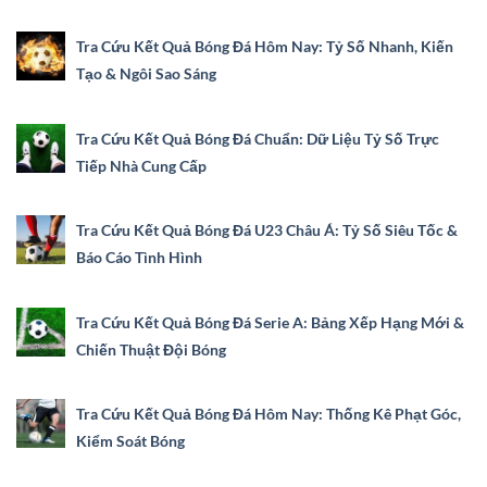
Tra Cứu Kết Quả Bóng Đá Hôm Nay: Tỷ Số Nhanh, Kiến
Tạo & Ngôi Sao Sáng
Tra Cứu Kết Quả Bóng Đá Chuẩn: Dữ Liệu Tỷ Số Trực
Tiếp Nhà Cung Cấp
Tra Cứu Kết Quả Bóng Đá U23 Châu Á: Tỷ Số Siêu Tốc &
Báo Cáo Tình Hình
Tra Cứu Kết Quả Bóng Đá Serie A: Bảng Xếp Hạng Mới &
Chiến Thuật Đội Bóng
Tra Cứu Kết Quả Bóng Đá Hôm Nay: Thống Kê Phạt Góc,
Kiểm Soát Bóng