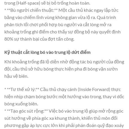
trong (Half-space) sẽ bị bỏ trống hoàn toàn.
* **Bù người chiến thuật:** Một cầu thủ khác ngay lập tức
băng vào chiếm lĩnh vùng không gian vừa lộ ra. Quá trình
phân tích lối chơi phối hợp bù người và cắt lòng mở ra
khoảng trống ghi điểm cho thấy sự đồng bộ này quyết định
80% sự thành bại của đợt tấn công.
Kỹ thuật cắt lòng bó vào trung lộ dứt điểm
Khi khoảng trống đã lộ diện nhờ động tác bù người của đồng
đội, cầu thủ sở hữu bóng thực hiện pha đi bóng vặn sườn
hậu vệ biên.
* **Tư thế xử lý:** Cầu thủ chạy cánh (Inside Forward) thực
hiện nhịp chạm bóng bước một hướng vào trong, thay vì dốc
bóng xuống biên.
* **Tạo góc sút rộng:** Việc bó vào trung lộ giúp mở rộng góc
sút hướng về phía góc xa khung thành, khiến thủ môn đối
phương gặp áp lực cực lớn khi phải phán đoán quỹ đạo xoáy