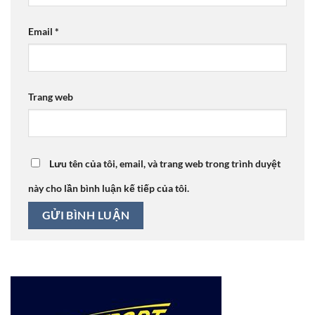
Email
*
Trang web
Lưu tên của tôi, email, và trang web trong trình duyệt
này cho lần bình luận kế tiếp của tôi.