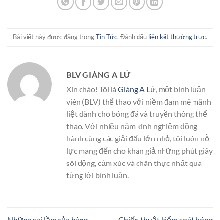
Bài viết này được đăng trong
Tin Tức
. Đánh dấu
liên kết thường trực
.
BLV GIÀNG A LỬ
Xin chào! Tôi là
Giàng A Lử
, một bình luận
viên (BLV) thể thao với niềm đam mê mãnh
liệt dành cho bóng đá và truyền thông thể
thao. Với nhiều năm kinh nghiệm đồng
hành cùng các giải đấu lớn nhỏ, tôi luôn nỗ
lực mang đến cho khán giả những phút giây
sôi động, cảm xúc và chân thực nhất qua
từng lời bình luận.
Những sai lầm của hàng
Chiến thuật kiểm soát bóng