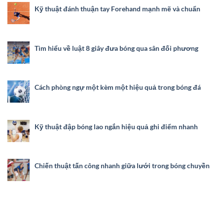
Kỹ thuật đánh thuận tay Forehand mạnh mẽ và chuẩn
Tìm hiểu về luật 8 giây đưa bóng qua sân đối phương
Cách phòng ngự một kèm một hiệu quả trong bóng đá
Kỹ thuật đập bóng lao ngắn hiệu quả ghi điểm nhanh
Chiến thuật tấn công nhanh giữa lưới trong bóng chuyền