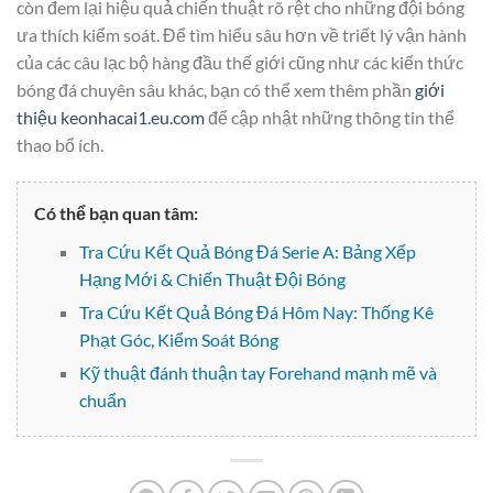
còn đem lại hiệu quả chiến thuật rõ rệt cho những đội bóng
ưa thích kiểm soát. Để tìm hiểu sâu hơn về triết lý vận hành
của các câu lạc bộ hàng đầu thế giới cũng như các kiến thức
bóng đá chuyên sâu khác, bạn có thể xem thêm phần
giới
thiệu keonhacai1.eu.com
để cập nhật những thông tin thể
thao bổ ích.
Có thể bạn quan tâm:
Tra Cứu Kết Quả Bóng Đá Serie A: Bảng Xếp
Hạng Mới & Chiến Thuật Đội Bóng
Tra Cứu Kết Quả Bóng Đá Hôm Nay: Thống Kê
Phạt Góc, Kiểm Soát Bóng
Kỹ thuật đánh thuận tay Forehand mạnh mẽ và
chuẩn