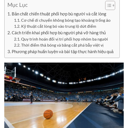
Mục Lục
Bản chất chiến thuật phối hợp bù người và cắt lòng
Cơ chế di chuyển không bóng tạo khoảng trống ảo
Kỹ thuật cắt lòng bó vào trung lộ dứt điểm
Cách triển khai phối hợp bù người phá vỡ hàng thủ
Quy trình hoán đổi vị trí phối hợp nhóm ba người
Thời điểm thả bóng và băng cắt phá bẫy việt vị
Phương pháp huấn luyện và bài tập thực hành hiệu quả