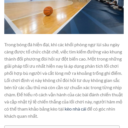
Trong bóng đá hiện đại, khi các khối phòng ngự lùi sâu ngày
càng được tổ chức chặt chẽ, việc tìm kiếm đường vào khung
thành đối phương đòi hỏi sự đột biến cao. Một trong những
giải pháp tối ưu nhất hiện nay là áp dụng phân tích lối chơi
phối hợp bù người và cắt lòng mở ra khoảng trống ghi điểm.
Lối chơi định vị này không chỉ đòi hỏi tư duy không gian sắc
bén từ các cầu thủ mà còn cần sự chuẩn xác trong từng nhịp
chạm. Để hiểu rõ cách vận hành của các bài đánh chiến thuật
và cập nhật tỷ lệ chiến thắng của lối chơi này, người hâm mộ
có thể tham khảo bảng kèo tại
kèo nhà cái
để có góc nhìn
khách quan nhất.