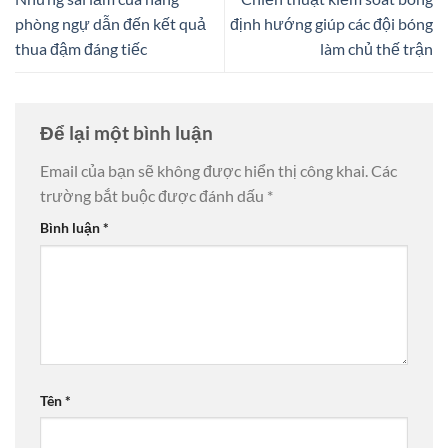
phòng ngự dẫn đến kết quả
định hướng giúp các đội bóng
thua đậm đáng tiếc
làm chủ thế trận
Để lại một bình luận
Email của bạn sẽ không được hiển thị công khai.
Các
trường bắt buộc được đánh dấu
*
Bình luận
*
Tên
*