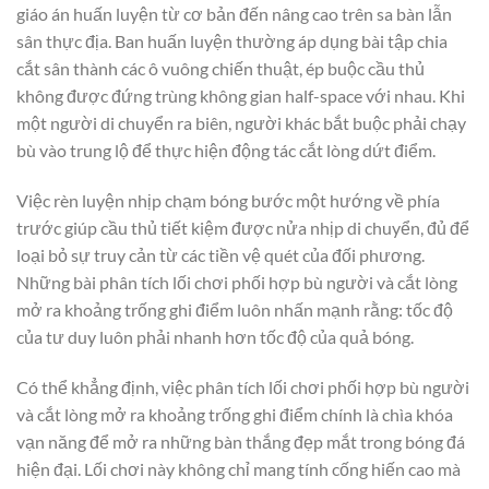
giáo án huấn luyện từ cơ bản đến nâng cao trên sa bàn lẫn
sân thực địa. Ban huấn luyện thường áp dụng bài tập chia
cắt sân thành các ô vuông chiến thuật, ép buộc cầu thủ
không được đứng trùng không gian half-space với nhau. Khi
một người di chuyển ra biên, người khác bắt buộc phải chạy
bù vào trung lộ để thực hiện động tác cắt lòng dứt điểm.
Việc rèn luyện nhịp chạm bóng bước một hướng về phía
trước giúp cầu thủ tiết kiệm được nửa nhịp di chuyển, đủ để
loại bỏ sự truy cản từ các tiền vệ quét của đối phương.
Những bài phân tích lối chơi phối hợp bù người và cắt lòng
mở ra khoảng trống ghi điểm luôn nhấn mạnh rằng: tốc độ
của tư duy luôn phải nhanh hơn tốc độ của quả bóng.
Có thể khẳng định, việc phân tích lối chơi phối hợp bù người
và cắt lòng mở ra khoảng trống ghi điểm chính là chìa khóa
vạn năng để mở ra những bàn thắng đẹp mắt trong bóng đá
hiện đại. Lối chơi này không chỉ mang tính cống hiến cao mà