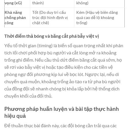
vọng (xG)
thành)
không)
Khả năng
Tốt (Do duy trì cấu
Kém (Hậu vệ biên dâng
chống phản
trúc đội hình định vị
quá cao dễ lộ khoảng
công
chặt chẽ)
trống)
Thời điểm thả bóng và băng cắt phá bẫy việt vị
Yếu tố thời gian (timing) là biến số quan trọng nhất khi phân
tích lối chơi phối hợp bù người và cắt lòng mở ra khoảng
trống ghi điểm. Nếu cầu thủ dứt điểm băng cắt quá sớm, họ
sẽ rơi vào bẫy việt vị hoặc tạo điều kiện cho các tiền vệ
phòng ngự đối phương kịp lui về bọc lót. Ngược lại, nếu di
chuyển quá muộn, khoảng trống ảo tạo ra từ pha bù người
của đồng đội sẽ nhanh chóng bị khỏa lấp bởi hệ thống dịch
chuyển khối của đối thủ.
Phương pháp huấn luyện và bài tập thực hành
hiệu quả
Để thuần thục bài đánh này, các đội bóng cần trải qua các