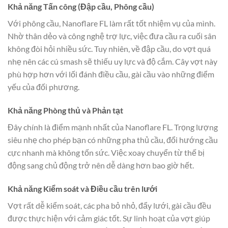
Khả năng Tấn công (Đập cầu, Phông cầu)
Với phông cầu, Nanoflare FL làm rất tốt nhiệm vụ của mình.
Nhờ thân dẻo và công nghệ trợ lực, việc đưa cầu ra cuối sân
không đòi hỏi nhiều sức. Tuy nhiên, về đập cầu, do vợt quá
nhẹ nên các cú smash sẽ thiếu uy lực và độ cắm. Cây vợt này
phù hợp hơn với lối đánh điều cầu, gài cầu vào những điểm
yếu của đối phương.
Khả năng Phòng thủ và Phản tạt
Đây chính là điểm mạnh nhất của Nanoflare FL. Trọng lượng
siêu nhẹ cho phép bạn có những pha thủ cầu, đổi hướng cầu
cực nhanh mà không tốn sức. Việc xoay chuyển từ thế bị
động sang chủ động trở nên dễ dàng hơn bao giờ hết.
Khả năng Kiểm soát và Điều cầu trên lưới
Vợt rất dễ kiểm soát, các pha bỏ nhỏ, đẩy lưới, gài cầu đều
được thực hiện với cảm giác tốt. Sự linh hoạt của vợt giúp