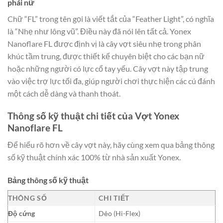
phái nữ
Chữ “FL” trong tên gọi là viết tắt của “Feather Light”, có nghĩa
là “Nhẹ như lông vũ”. Điều này đã nói lên tất cả. Yonex
Nanoflare FL được định vị là cây vợt siêu nhẹ trong phân
khúc tầm trung, được thiết kế chuyên biệt cho các bạn nữ
hoặc những người có lực cổ tay yếu. Cây vợt này tập trung
vào việc trợ lực tối đa, giúp người chơi thực hiện các cú đánh
một cách dễ dàng và thanh thoát.
Thông số kỹ thuật chi tiết của Vợt Yonex
Nanoflare FL
Để hiểu rõ hơn về cây vợt này, hãy cùng xem qua bảng thông
số kỹ thuật chính xác 100% từ nhà sản xuất Yonex.
Bảng thông số kỹ thuật
THÔNG SỐ
CHI TIẾT
Độ cứng
Dẻo (Hi-Flex)