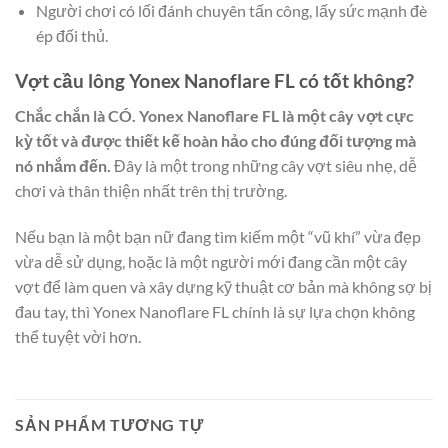
Người chơi có lối đánh chuyên tấn công, lấy sức mạnh đè
ép đối thủ.
Vợt cầu lông Yonex Nanoflare FL có tốt không?
Chắc chắn là CÓ. Yonex Nanoflare FL là một cây vợt cực
kỳ tốt và được thiết kế hoàn hảo cho đúng đối tượng mà
nó nhắm đến.
Đây là một trong những cây vợt siêu nhẹ, dễ
chơi và thân thiện nhất trên thị trường.
Nếu bạn là một bạn nữ đang tìm kiếm một “vũ khí” vừa đẹp
vừa dễ sử dụng, hoặc là một người mới đang cần một cây
vợt để làm quen và xây dựng kỹ thuật cơ bản mà không sợ bị
đau tay, thì Yonex Nanoflare FL chính là sự lựa chọn không
thể tuyệt vời hơn.
SẢN PHẨM TƯƠNG TỰ