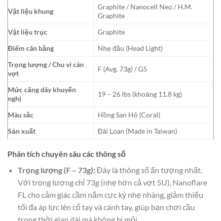
Graphite / Nanocell Neo / H.M.
Vật liệu khung
Graphite
Vật liệu trục
Graphite
Điểm cân bằng
Nhẹ đầu (Head Light)
Trọng lượng / Chu vi cán
F (Avg. 73g) / G5
vợt
Mức căng dây khuyến
19 – 26 lbs (khoảng 11.8 kg)
nghị
Màu sắc
Hồng San Hô (Coral)
Sản xuất
Đài Loan (Made in Taiwan)
Phân tích chuyên sâu các thông số
Trọng lượng (F – 73g):
Đây là thông số ấn tượng nhất.
Với trọng lượng chỉ 73g (nhẹ hơn cả vợt 5U), Nanoflare
FL cho cảm giác cầm nắm cực kỳ nhẹ nhàng, giảm thiểu
tối đa áp lực lên cổ tay và cánh tay, giúp bạn chơi cầu
trong thời gian dài mà không bị mỏi.