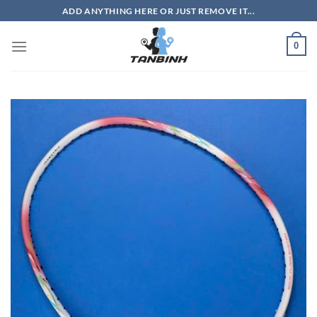
Bỏ
ADD ANYTHING HERE OR JUST REMOVE IT...
qua
nội
0
dung