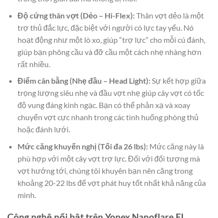
Độ cứng thân vợt (Dẻo – Hi-Flex):
Thân vợt dẻo là một
trợ thủ đắc lực, đặc biệt với người có lực tay yếu. Nó
hoạt động như một lò xo, giúp “trợ lực” cho mỗi cú đánh,
giúp bạn phông cầu và đỡ cầu một cách nhẹ nhàng hơn
rất nhiều.
Điểm cân bằng (Nhẹ đầu – Head Light):
Sự kết hợp giữa
trọng lượng siêu nhẹ và đầu vợt nhẹ giúp cây vợt có tốc
độ vung đáng kinh ngạc. Bạn có thể phản xạ và xoay
chuyển vợt cực nhanh trong các tình huống phòng thủ
hoặc đánh lưới.
Mức căng khuyến nghị (Tối đa 26 lbs):
Mức căng này là
phù hợp với một cây vợt trợ lực. Đối với đối tượng mà
vợt hướng tới, chúng tôi khuyên bạn nên căng trong
khoảng 20-22 lbs để vợt phát huy tốt nhất khả năng của
mình.
Công nghệ nổi bật trên Yonex Nanoflare FL