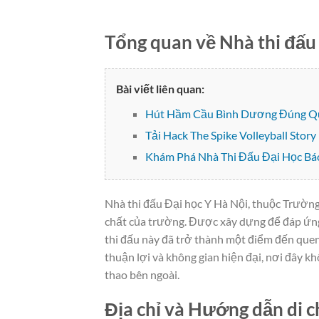
Tổng quan về Nhà thi đấu
Bài viết liên quan:
Hút Hầm Cầu Bình Dương Đúng Quy
Tải Hack The Spike Volleyball Stor
Khám Phá Nhà Thi Đấu Đại Học B
Nhà thi đấu Đại học Y Hà Nội, thuộc Trường
chất của trường. Được xây dựng để đáp ứng 
thi đấu này đã trở thành một điểm đến quen 
thuận lợi và không gian hiện đại, nơi đây k
thao bên ngoài.
Địa chỉ và Hướng dẫn di 