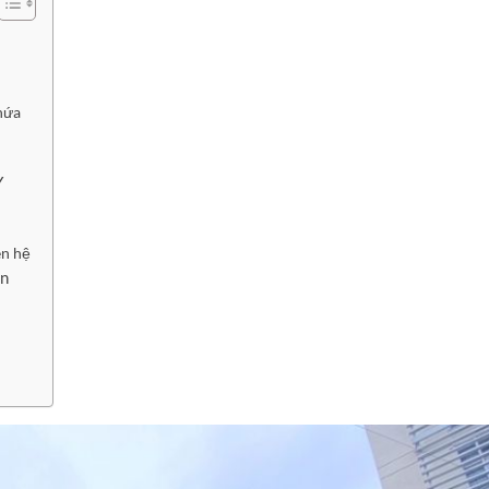
hứa
Y
ên hệ
ên