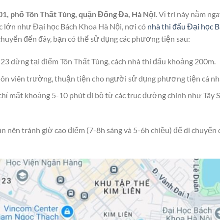
01, phố Tôn Thất Tùng, quận Đống Đa, Hà Nội
. Vị trí này nằm ng
c lớn như Đại học Bách Khoa Hà Nội, nơi có
nhà thi đấu Đại học 
chuyển đến đây, bạn có thể sử dụng các phương tiện sau:
8, 23 dừng tại điểm Tôn Thất Tùng, cách nhà thi đấu khoảng 200m.
huôn viên trường, thuận tiện cho người sử dụng phương tiện cá nh
chỉ mất khoảng 5-10 phút đi bộ từ các trục đường chính như Tây 
n nên tránh giờ cao điểm (7-8h sáng và 5-6h chiều) để di chuyển 