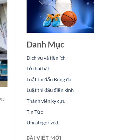
Danh Mục
Dịch vụ và tiện ích
Lời bài hát
Luật thi đấu Bóng đá
Luật thi đấu điền kinh
ng
Thành viên kỳ cựu
Tin Tức
Uncategorized
BÀI VIẾT MỚI