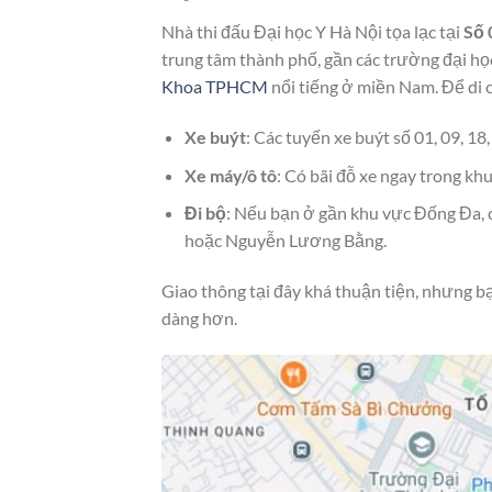
Nhà thi đấu Đại học Y Hà Nội tọa lạc tại
Số 
trung tâm thành phố, gần các trường đại họ
Khoa TPHCM
nổi tiếng ở miền Nam. Để di 
Xe buýt
: Các tuyến xe buýt số 01, 09, 1
Xe máy/ô tô
: Có bãi đỗ xe ngay trong k
Đi bộ
: Nếu bạn ở gần khu vực Đống Đa, 
hoặc Nguyễn Lương Bằng.
Giao thông tại đây khá thuận tiện, nhưng bạ
dàng hơn.