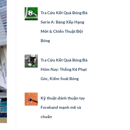
Tra Cứu Kết Quả Bóng Đá
Serie A: Bảng Xếp Hạng
Mới & Chiến Thuật Đội
Bóng
Tra Cứu Kết Quả Bóng Đá
Hôm Nay: Thống Kê Phạt
Góc, Kiểm Soát Bóng
Kỹ thuật đánh thuận tay
Forehand mạnh mẽ và
chuẩn