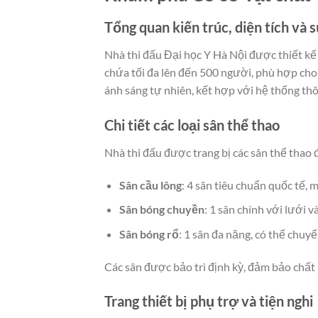
Tổng quan kiến trúc, diện tích và 
Nhà thi đấu Đại học Y Hà Nội được thiết kế 
chứa tối đa lên đến 500 người, phù hợp cho 
ánh sáng tự nhiên, kết hợp với hệ thống th
Chi tiết các loại sân thể thao
Nhà thi đấu được trang bị các sân thể thao
Sân cầu lông
: 4 sân tiêu chuẩn quốc tế, 
Sân bóng chuyền
: 1 sân chính với lưới 
Sân bóng rổ
: 1 sân đa năng, có thể chuyể
Các sân được bảo trì định kỳ, đảm bảo chất l
Trang thiết bị phụ trợ và tiện nghi