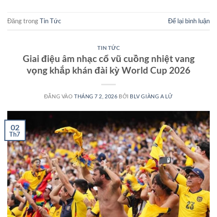
Đăng trong
Tin Tức
Để lại bình luận
TIN TỨC
Giai điệu âm nhạc cổ vũ cuồng nhiệt vang
vọng khắp khán đài kỳ World Cup 2026
ĐĂNG VÀO
THÁNG 7 2, 2026
BỞI
BLV GIÀNG A LỬ
02
Th7