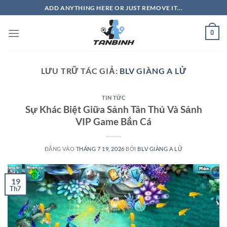
Bỏ
ADD ANYTHING HERE OR JUST REMOVE IT...
qua
nội
0
dung
LƯU TRỮ TÁC GIẢ:
BLV GIÀNG A LỬ
TIN TỨC
Sự Khác Biệt Giữa Sảnh Tân Thủ Và Sảnh
VIP Game Bắn Cá
ĐĂNG VÀO
THÁNG 7 19, 2026
BỞI
BLV GIÀNG A LỬ
19
Th7