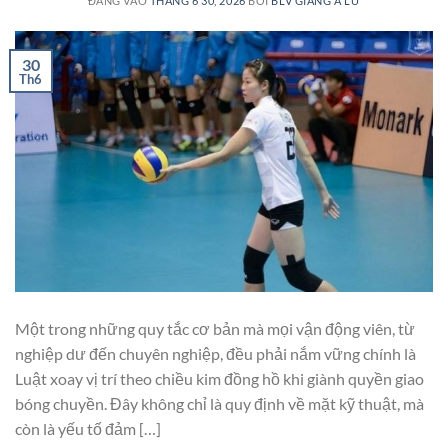
ĐĂNG VÀO
THÁNG 6 30, 2026
BỞI
BLV GIÀNG A LỬ
30
Th6
Một trong những quy tắc cơ bản mà mọi vận động viên, từ
nghiệp dư đến chuyên nghiệp, đều phải nắm vững chính là
Luật xoay vị trí theo chiều kim đồng hồ khi giành quyền giao
bóng chuyền. Đây không chỉ là quy định về mặt kỹ thuật, mà
còn là yếu tố đảm […]