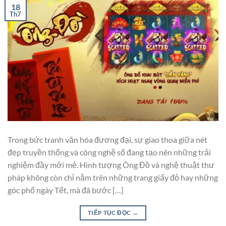
18
Th7
Trong bức tranh văn hóa đương đại, sự giao thoa giữa nét
đẹp truyền thống và công nghệ số đang tạo nên những trải
nghiệm đầy mới mẻ. Hình tượng Ông Đồ và nghệ thuật thư
pháp không còn chỉ nằm trên những trang giấy đỏ hay những
góc phố ngày Tết, mà đã bước […]
TIẾP TỤC ĐỌC
→