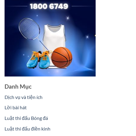
Danh Mục
Dịch vụ và tiện ích
Lời bài hát
Luật thi đấu Bóng đá
Luật thi đấu điền kinh