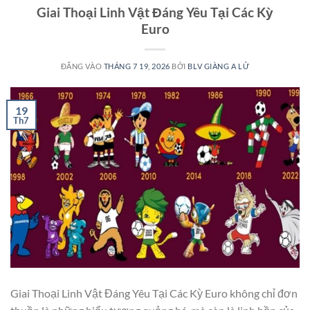
Giai Thoại Linh Vật Đáng Yêu Tại Các Kỳ
Euro
ĐĂNG VÀO
THÁNG 7 19, 2026
BỞI
BLV GIÀNG A LỬ
19
Th7
Giai Thoại Linh Vật Đáng Yêu Tại Các Kỳ Euro không chỉ đơn