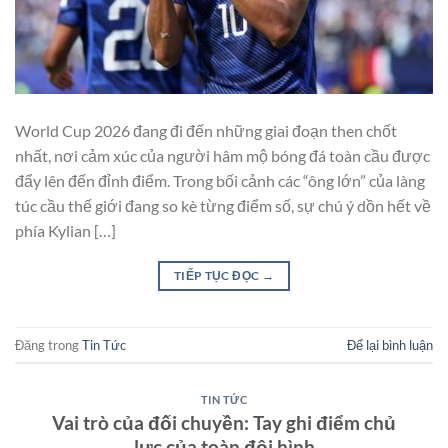
World Cup 2026 đang đi đến những giai đoạn then chốt
nhất, nơi cảm xúc của người hâm mộ bóng đá toàn cầu được
đẩy lên đến đỉnh điểm. Trong bối cảnh các “ông lớn” của làng
túc cầu thế giới đang so kè từng điểm số, sự chú ý dồn hết về
phía Kylian […]
TIẾP TỤC ĐỌC
→
Đăng trong
Tin Tức
Để lại bình luận
TIN TỨC
Vai trò của đối chuyền: Tay ghi điểm chủ
lực của toàn đội hình