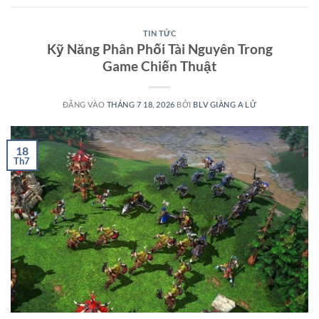
TIN TỨC
Kỹ Năng Phân Phối Tài Nguyên Trong
Game Chiến Thuật
ĐĂNG VÀO
THÁNG 7 18, 2026
BỞI
BLV GIÀNG A LỬ
18
Th7