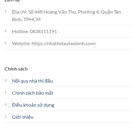
Địa chỉ: Số 448 Hoàng Văn Thụ, Phường 4, Quận Tân
Bình, TPHCM
Hotline: 0838111191
Website: https://nhathidautanbinh.com/
Chính sách
Nội quy nhà thi đấu
Chính sách bảo mật
Điều khoản sử dụng
Giới thiệu