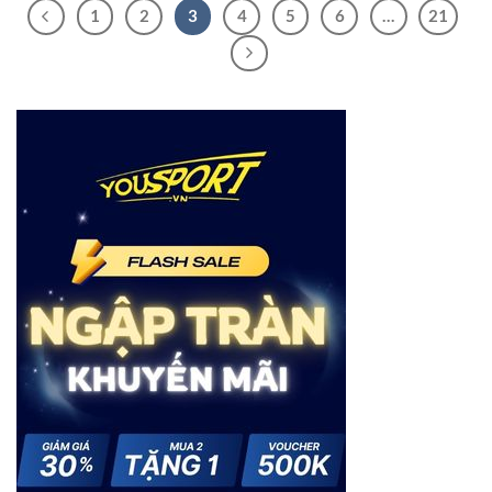
1
2
3
4
5
6
…
21