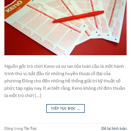
Nguồn gốc trò chơi Keno và sự lan tỏa toàn cầu là một hành
trình thú vị, bắt đầu từ những huyền thoại cổ đại của
phương Đông cho đến những hệ thống giải trí kỹ thuật số
phức tạp ngày nay. Ít ai biết rằng, Keno không chỉ đơn thuần
là một trò chơi […]
TIẾP TỤC ĐỌC
→
Đăng trong
Tin Tức
Để lại bình luận