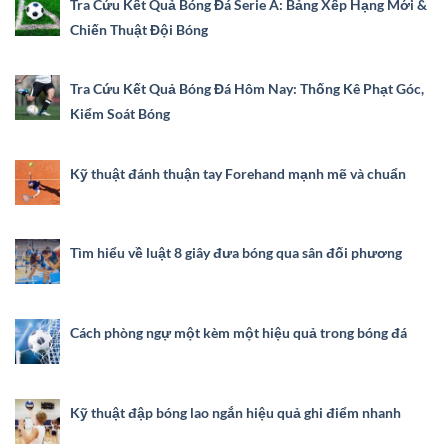
Tra Cứu Kết Quả Bóng Đá Serie A: Bảng Xếp Hạng Mới &
Chiến Thuật Đội Bóng
Tra Cứu Kết Quả Bóng Đá Hôm Nay: Thống Kê Phạt Góc,
Kiểm Soát Bóng
Kỹ thuật đánh thuận tay Forehand mạnh mẽ và chuẩn
Tìm hiểu về luật 8 giây đưa bóng qua sân đối phương
Cách phòng ngự một kèm một hiệu quả trong bóng đá
Kỹ thuật đập bóng lao ngắn hiệu quả ghi điểm nhanh