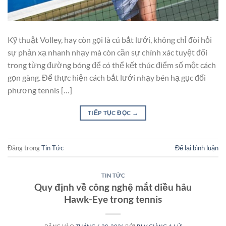
Kỹ thuật Volley, hay còn gọi là cú bắt lưới, không chỉ đòi hỏi
sự phản xạ nhanh nhạy mà còn cần sự chính xác tuyệt đối
trong từng đường bóng để có thể kết thúc điểm số một cách
gọn gàng. Để thực hiện cách bắt lưới nhạy bén hạ gục đối
phương tennis […]
TIẾP TỤC ĐỌC
→
Đăng trong
Tin Tức
Để lại bình luận
TIN TỨC
Quy định về công nghệ mắt diều hâu
Hawk-Eye trong tennis