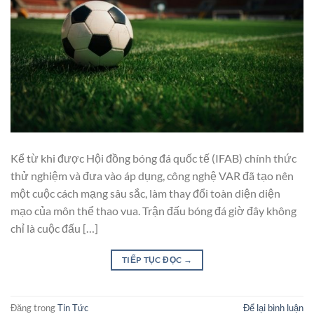
Kể từ khi được Hội đồng bóng đá quốc tế (IFAB) chính thức
thử nghiệm và đưa vào áp dụng, công nghệ VAR đã tạo nên
một cuộc cách mạng sâu sắc, làm thay đổi toàn diện diện
mạo của môn thể thao vua. Trận đấu bóng đá giờ đây không
chỉ là cuộc đấu […]
TIẾP TỤC ĐỌC
→
Đăng trong
Tin Tức
Để lại bình luận