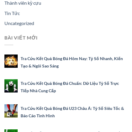
Thành viên kỳ cựu
Tin Tức
Uncategorized
BÀI VIẾT MỚI
Tra Cứu Kết Quả Bóng Đá Hôm Nay: Tỷ Số Nhanh, Kiến
Tạo & Ngôi Sao Sáng
Tra Cứu Kết Quả Bóng Đá Chuẩn: Dữ Liệu Tỷ Số Trực
Tiếp Nhà Cung Cấp
Tra Cứu Kết Quả Bóng Đá U23 Châu Á: Tỷ Số Siêu Tốc &
Báo Cáo Tình Hình