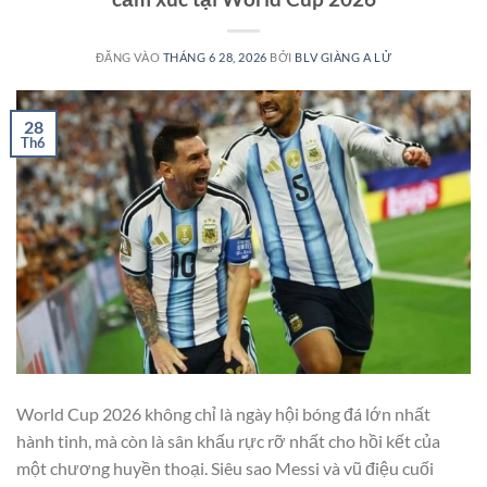
ĐĂNG VÀO
THÁNG 6 28, 2026
BỞI
BLV GIÀNG A LỬ
28
Th6
World Cup 2026 không chỉ là ngày hội bóng đá lớn nhất
hành tinh, mà còn là sân khấu rực rỡ nhất cho hồi kết của
một chương huyền thoại. Siêu sao Messi và vũ điệu cuối