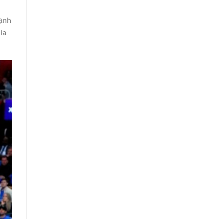
mạnh
ìa