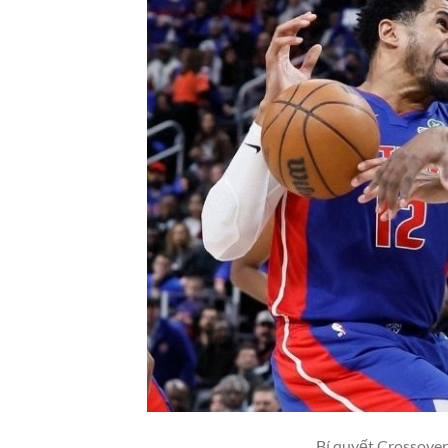
Bí quyết Crossover