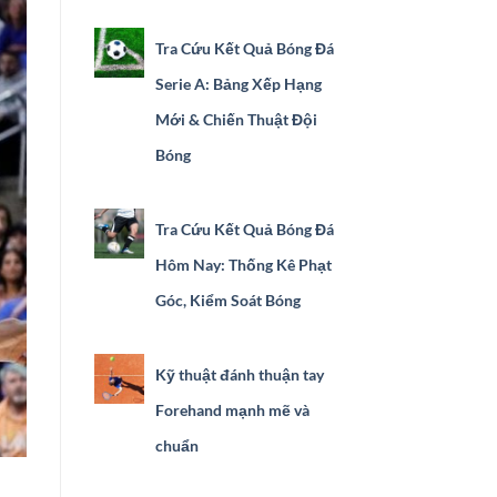
Tra Cứu Kết Quả Bóng Đá
Serie A: Bảng Xếp Hạng
Mới & Chiến Thuật Đội
Bóng
Tra Cứu Kết Quả Bóng Đá
Hôm Nay: Thống Kê Phạt
Góc, Kiểm Soát Bóng
Kỹ thuật đánh thuận tay
Forehand mạnh mẽ và
chuẩn