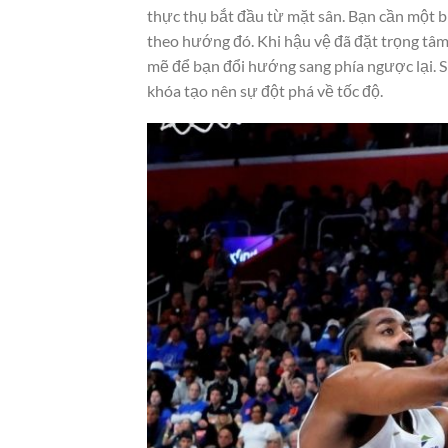
thực thụ bắt đầu từ mặt sân. Bạn cần một b
theo hướng đó. Khi hậu vệ đã đặt trọng tâm
mẽ để bạn đổi hướng sang phía ngược lại. Sự
khóa tạo nên sự đột phá về tốc độ.