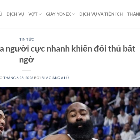
Ủ
DỊCH VỤ
VỢT
GIÀY YONEX
DỊCH VỤ VÀ TIỆN ÍCH
THÀN
TIN TỨC
a người cực nhanh khiến đối thủ bất
ngờ
ÀO
THÁNG 6 28, 2026
BỞI
BLV GIÀNG A LỬ