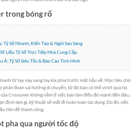
r trong bóng rổ
 Tỷ Số Nhanh, Kiến Tạo & Ngôi Sao Sáng
ữ Liệu Tỷ Số Trực Tiếp Nhà Cung Cấp
Á: Tỷ Số Siêu Tốc & Báo Cáo Tình Hình
hanh từ tay này sang tay kia phía trước mặt hậu vệ. Mục tiêu chí
ự phán đoán sai hướng di chuyển, từ đó bạn có thể vượt qua họ
ả của Crossover không nằm ở việc bạn làm điều đó mạnh đến đâu,
n định làm gì, kỹ thuật sẽ mất đi hoàn toàn tác dụng. Do đó, việc
ầu tiên để thành công.
t pha qua người tốc độ