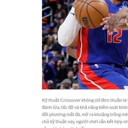
Kỹ thuật Crossover không chỉ đơn thuần là v
đánh lừa, tốc độ và khả năng kiểm soát khô
đối phương mất đà, mở ra khoảng trống mên
chủ kỹ thuật này, người chơi cần kết hợp nh