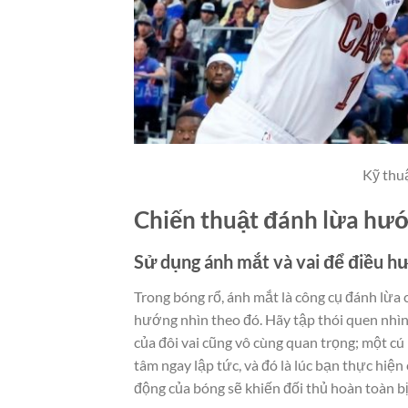
Kỹ thuậ
Chiến thuật đánh lừa hướ
Sử dụng ánh mắt và vai để điều h
Trong bóng rổ, ánh mắt là công cụ đánh lừa
hướng nhìn theo đó. Hãy tập thói quen nhì
của đôi vai cũng vô cùng quan trọng; một cú
tâm ngay lập tức, và đó là lúc bạn thực hiệ
động của bóng sẽ khiến đối thủ hoàn toàn b