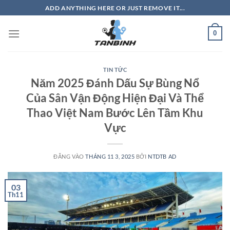
Bỏ
ADD ANYTHING HERE OR JUST REMOVE IT...
qua
nội
0
dung
TIN TỨC
Năm 2025 Đánh Dấu Sự Bùng Nổ
Của Sân Vận Động Hiện Đại Và Thể
Thao Việt Nam Bước Lên Tầm Khu
Vực
ĐĂNG VÀO
THÁNG 11 3, 2025
BỞI
NTDTB AD
03
Th11