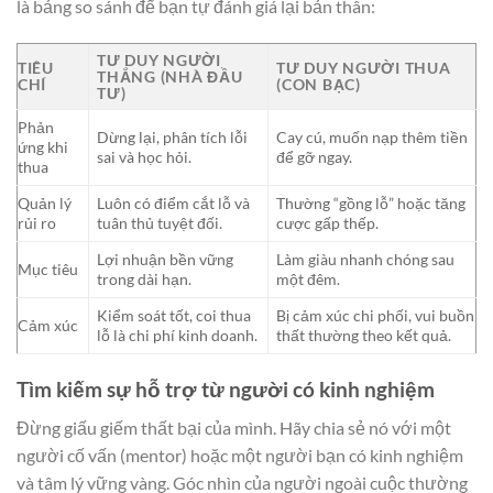
là bảng so sánh để bạn tự đánh giá lại bản thân:
TƯ DUY NGƯỜI
TIÊU
TƯ DUY NGƯỜI THUA
THẮNG (NHÀ ĐẦU
CHÍ
(CON BẠC)
TƯ)
Phản
Dừng lại, phân tích lỗi
Cay cú, muốn nạp thêm tiền
ứng khi
sai và học hỏi.
để gỡ ngay.
thua
Quản lý
Luôn có điểm cắt lỗ và
Thường “gồng lỗ” hoặc tăng
rủi ro
tuân thủ tuyệt đối.
cược gấp thếp.
Lợi nhuận bền vững
Làm giàu nhanh chóng sau
Mục tiêu
trong dài hạn.
một đêm.
Kiểm soát tốt, coi thua
Bị cảm xúc chi phối, vui buồn
Cảm xúc
lỗ là chi phí kinh doanh.
thất thường theo kết quả.
Tìm kiếm sự hỗ trợ từ người có kinh nghiệm
Đừng giấu giếm thất bại của mình. Hãy chia sẻ nó với một
người cố vấn (mentor) hoặc một người bạn có kinh nghiệm
và tâm lý vững vàng. Góc nhìn của người ngoài cuộc thường