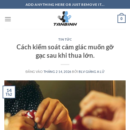
Bỏ
ADD ANYTHING HERE OR JUST REMOVE IT...
qua
nội
0
dung
TIN TỨC
Cách kiểm soát cảm giác muốn gỡ
gạc sau khi thua lớn.
ĐĂNG VÀO
THÁNG 2 14, 2026
BỞI
BLV GIÀNG A LỬ
14
Th2