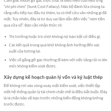
Cảm giác muốn gỡ gạc thực chất là biểu hiện của hiệu ứng
“chi phí chìm” (Sunk Cost Fallacy). Não bộ đánh lừa chúng ta
rằng nếu tiếp tục đầu tư thêm, ta có thể cứu vãn những gì đã
mất. Tuy nhiên, đây là tư duy sai lầm dẫn đến việc “ném tiền
qua cửa sổ”. Bạn cần nhận thức rõ:
Thị trường hoặc trò chơi không nợ bạn bất cứ điều gì.
Các kết quả trong quá khứ không ảnh hưởng đến xác
suất của tương lai.
Việc cố gắng gỡ gạc thường đi kèm với việc tăng rủi ro lên
mức không kiểm soát được.
Xây dựng kế hoạch quản lý vốn và kỷ luật thép
Để không rơi vào vòng xoáy mất kiểm soát, việc thiết lập
một hệ thống quản lý tài chính chặt chẽ là điều bắt buộc. Đây
là lá chắn bảo vệ bạn trước những biến động không lường
trước được.