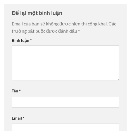
Để lại một bình luận
Email của bạn sẽ không được hiển thị công khai.
Các
trường bắt buộc được đánh dấu
*
Bình luận
*
Tên
*
Email
*