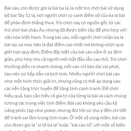
Bài cào, còn được gọi là bài ba lá, là một trò chơi bài sử dụng
bộ bài Tây 52 lá, nơi người chơi so sánh điểm số của ba lá bài
để phân định thắng thua. Trò chơi này có nguồn gốc từ các
trò chơi bài châu Âu nhưng đã được biến tấu để phù hợp với
văn hóa Việt Nam. Trong bài cào, mỗi người chơi nhận ba lá
bài úp, và mục tiêu là đạt điểm cao nhất mà không vượt quá
giới hạn quy định. Điểm đặc biệt của bài cào nằm ở sự đơn
giản, phù hợp cho cả người mới bắt đầu lẫn cao thủ. Trò chơi
thường diễn ra nhanh chóng, mỗi ván chỉ kéo dài vài phút,
tạo nên sự hấp dẫn và kịch tính. Nhiều người chơi bài cào
như một hình thức giải trí, nhưng cũng có thể áp dụng vào
các nền tảng trực tuyến để tăng tính cạnh tranh. Để chơi
hiệu quả, bạn cần hiểu rõ giá trị của từng lá bài và cách chúng
tương tác trong việc tính điểm. Bài cào không yêu cầu kỹ
năng phức tạp như poker, nhưng đòi hỏi sự chú ý đến chi tiết
để tránh sai lầm trong tính toán. Ở một số vùng miền, bài cào
còn được gọi là “xì tố ba lá” hoặc “bài cào tố”, với một số biến