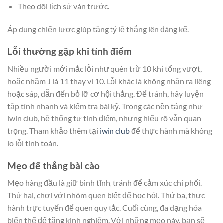
Theo dõi lịch sử ván trước.
Áp dụng chiến lược giúp tăng tỷ lệ thắng lên đáng kể.
Lỗi thường gặp khi tính điểm
Nhiều người mới mắc lỗi như quên trừ 10 khi tổng vượt,
hoặc nhầm J là 11 thay vì 10. Lỗi khác là không nhận ra liêng
hoặc sáp, dẫn đến bỏ lỡ cơ hội thắng. Để tránh, hãy luyện
tập tính nhanh và kiểm tra bài kỹ. Trong các nền tảng như
iwin club, hệ thống tự tính điểm, nhưng hiểu rõ vẫn quan
trọng. Tham khảo thêm tại
iwin club
để thực hành mà không
lo lỗi tính toán.
Mẹo để thắng bài cào
Mẹo hàng đầu là giữ bình tĩnh, tránh để cảm xúc chi phối.
Thứ hai, chơi với nhóm quen biết để học hỏi. Thứ ba, thực
hành trực tuyến để quen quy tắc. Cuối cùng, đa dạng hóa
biến thể để tăng kinh nghiệm. Với những mẹo này, bạn sẽ