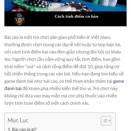
Bài cào là một trò chơi dân gian phổ biến ở Việt Nam,
thường được chơi trong các dịp lễ hội hoặc tụ họp bạn bè,
với cách tính điểm bài cào đơn giản nhưng đòi hỏi sự khéo
léo. Người chơi cần nắm vững quy tắc tính điểm, bao gồm
khái niệm “nút” và cách cộng điểm để đạt 10, giúp tăng cơ
hội chiến thắng trong các ván bài. Nếu bạn đang tìm hiểu về
game đánh bài như bài cào, có thể tham khảo thêm tại
game
đánh bài
để khám phá nhiều biến thể thú vị. Trò chơi này
không chỉ dựa vào may mắn mà còn phụ thuộc vào chiến
lược tính toán điểm số một cách chính xác.
Mục Lục
Bài cào là gì?