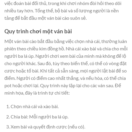
việc đoán bài đối thủ, trong khi chơi nhóm đòi hỏi theo dõi
nhiều tay hơn. Tổng thể, bộ bài và số lượng người là nền
tảng để bắt đầu một ván bài cào suôn sẻ.
Quy trình chơi một ván bài
Một ván bài cào bắt đầu bằng việc chọn nhà cái, thường luân
phiên theo chiều kim đồng hồ. Nhà cái xào bài và chia cho mỗi
người ba lá úp. Người chơi xem bài của mình mà không để lộ
cho người khác. Sau đó, tùy theo biến thể, có thể có vòng đặt
cược hoặc tố bài. Khi tất cả sẵn sàng, mọi người lật bài để so
điểm. Người có điểm cao nhất thắng, và nếu hòa, có thể chia
pot hoặc chơi lại. Quy trình này lặp lại cho các ván sau. Để
minh họa, đây là trình tự chi tiết:
Chọn nhà cái và xào bài.
Chia bài: Mỗi người ba lá úp.
Xem bài và quyết định cược (nếu có).