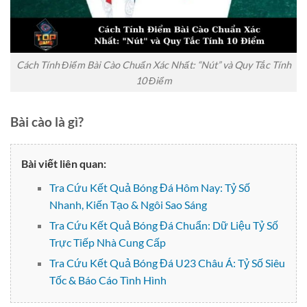
Cách Tính Điểm Bài Cào Chuẩn Xác Nhất: “Nút” và Quy Tắc Tính
10 Điểm
Bài cào là gì?
Bài viết liên quan:
Tra Cứu Kết Quả Bóng Đá Hôm Nay: Tỷ Số
Nhanh, Kiến Tạo & Ngôi Sao Sáng
Tra Cứu Kết Quả Bóng Đá Chuẩn: Dữ Liệu Tỷ Số
Trực Tiếp Nhà Cung Cấp
Tra Cứu Kết Quả Bóng Đá U23 Châu Á: Tỷ Số Siêu
Tốc & Báo Cáo Tình Hình