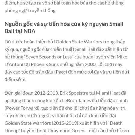
điểm, họ sẽ tạo ra vô số bài toán hóc búa cho các hệ thống
phòng ngự truyền thống.
Nguồn gốc và sự tiến hóa của kỷ nguyên Small
Ball tại NBA
Dù được hoàn thiện bởi Golden State Warriors trong thập
kỷ qua, nguồn gốc của chiến thuật Small Ball đã xuất hiện từ
hệ thống “Seven Seconds or Less” của huấn luyện viên Mike
D’Antoni tại Phoenix Suns những năm 2000. Lối chơi này
đẩy cao tốc độ trận đấu (Pace) đến mức tối đa và ưu tiên dứt
điểm sớm.
Đến giai đoạn 2012-2013, Erik Spoelstra tại Miami Heat đã
áp dụng thành công khi xếp LeBron James đá tiền đạo chính
(Power Forward), tạo tiền đề cho lối chơi đa năng hóa vị trí.
Tuy nhiên, bước ngoặt vĩ đại nhất chỉ đến khi triều đại
Golden State Warriors (2015-2019) xuất hiện với “Death
Lineup” huyền thoại. Draymond Green – một cầu thủ chỉ cao