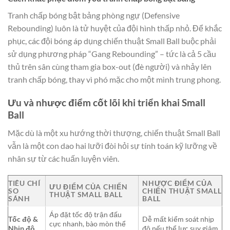
Tranh chấp bóng bật bảng phòng ngự (Defensive
Rebounding) luôn là tử huyệt của đội hình thấp nhỏ. Để khắc
phục, các đội bóng áp dụng chiến thuật Small Ball buộc phải
sử dụng phương pháp “Gang Rebounding” – tức là cả 5 cầu
thủ trên sân cùng tham gia box-out (đè người) và nhảy lên
tranh chấp bóng, thay vì phó mặc cho một mình trung phong.
Ưu và nhược điểm cốt lõi khi triển khai Small
Ball
Mặc dù là một xu hướng thời thượng, chiến thuật Small Ball
vẫn là một con dao hai lưỡi đòi hỏi sự tính toán kỹ lưỡng về
nhân sự từ các huấn luyện viên.
TIÊU CHÍ
NHƯỢC ĐIỂM CỦA
ƯU ĐIỂM CỦA CHIẾN
SO
CHIẾN THUẬT SMALL
THUẬT SMALL BALL
SÁNH
BALL
Áp đặt tốc độ trận đấu
Tốc độ &
Dễ mất kiểm soát nhịp
cực nhanh, bào mòn thể
Nhịp độ
độ nếu thể lực suy giảm.