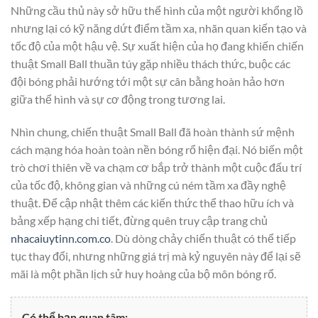
Những cầu thủ này sở hữu thể hình của một người khổng lồ
nhưng lại có kỹ năng dứt điểm tầm xa, nhãn quan kiến tạo và
tốc độ của một hậu vệ. Sự xuất hiện của họ đang khiến chiến
thuật Small Ball thuần túy gặp nhiều thách thức, buộc các
đội bóng phải hướng tới một sự cân bằng hoàn hảo hơn
giữa thể hình và sự cơ động trong tương lai.
Nhìn chung, chiến thuật Small Ball đã hoàn thành sứ mệnh
cách mạng hóa hoàn toàn nền bóng rổ hiện đại. Nó biến một
trò chơi thiên về va chạm cơ bắp trở thành một cuộc đấu trí
của tốc độ, không gian và những cú ném tầm xa đầy nghệ
thuật. Để cập nhật thêm các kiến thức thể thao hữu ích và
bảng xếp hạng chi tiết, đừng quên truy cập trang chủ
nhacaiuytinn.com.co
. Dù dòng chảy chiến thuật có thể tiếp
tục thay đổi, nhưng những giá trị mà kỷ nguyên này để lại sẽ
mãi là một phần lịch sử huy hoàng của bộ môn bóng rổ.
Có thể bạn quan tâm: