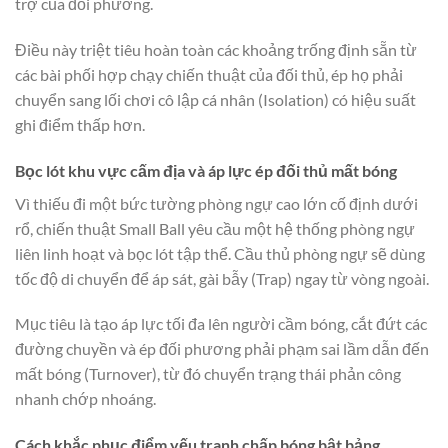
trợ của đối phương.
Điều này triệt tiêu hoàn toàn các khoảng trống định sẵn từ
các bài phối hợp chạy chiến thuật của đối thủ, ép họ phải
chuyển sang lối chơi cô lập cá nhân (Isolation) có hiệu suất
ghi điểm thấp hơn.
Bọc lót khu vực cấm địa và áp lực ép đối thủ mất bóng
Vì thiếu đi một bức tường phòng ngự cao lớn cố định dưới
rổ, chiến thuật Small Ball yêu cầu một hệ thống phòng ngự
liên linh hoạt và bọc lót tập thể. Cầu thủ phòng ngự sẽ dùng
tốc độ di chuyển để áp sát, gài bẫy (Trap) ngay từ vòng ngoài.
Mục tiêu là tạo áp lực tối đa lên người cầm bóng, cắt đứt các
đường chuyền và ép đối phương phải phạm sai lầm dẫn đến
mất bóng (Turnover), từ đó chuyển trạng thái phản công
nhanh chớp nhoáng.
Cách khắc phục điểm yếu tranh chấp bóng bật bảng