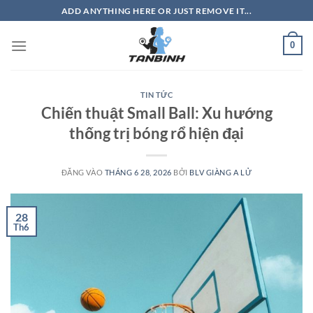
Bỏ
ADD ANYTHING HERE OR JUST REMOVE IT...
qua
nội
0
dung
TIN TỨC
Chiến thuật Small Ball: Xu hướng
thống trị bóng rổ hiện đại
ĐĂNG VÀO
THÁNG 6 28, 2026
BỞI
BLV GIÀNG A LỬ
28
Th6