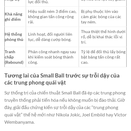
lực đối thủ.
Hiệu suất ném 3 điểm cao,
Bị phụ thuộc lớn vào
Khả năng
không gian tấn công rộng
cảm giác bóng của các
ghi điểm
rãi.
tay ném.
Thua thiệt thể hình dưới
Hệ thống
Linh hoạt, đổi người liên
rổ, dễ bị khai thác lỗi vị
phòng thủ
tục, dễ dàng cướp bóng.
trí.
Tranh
Phản công nhanh ngay sau
Tỷ lệ để đối thủ lấy bóng
chấp
khi kiểm soát bóng thành
bật bảng tấn công rất
(Rebound)
công.
cao.
Tương lai của Small Ball trước sự trỗi dậy của
các trung phong quái vật
Sự thống trị của chiến thuật Small Ball đã ép các trung phong
truyền thống phải tiến hóa nếu không muốn bị đào thải. Giờ
đây, giải đấu chứng kiến sự trỗi dậy của các “trung phong
quái vật” thế hệ mới như Nikola Jokic, Joel Embiid hay Victor
Wembanyama.