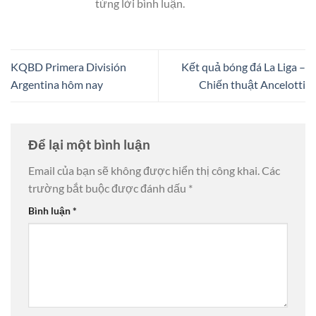
từng lời bình luận.
KQBD Primera División
Kết quả bóng đá La Liga –
Argentina hôm nay
Chiến thuật Ancelotti
Để lại một bình luận
Email của bạn sẽ không được hiển thị công khai.
Các
trường bắt buộc được đánh dấu
*
Bình luận
*