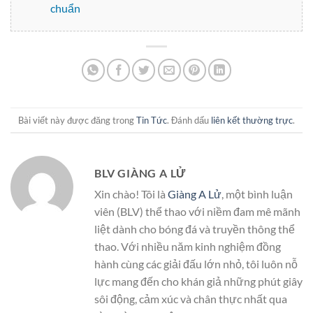
chuẩn
Bài viết này được đăng trong
Tin Tức
. Đánh dấu
liên kết thường trực
.
BLV GIÀNG A LỬ
Xin chào! Tôi là
Giàng A Lử
, một bình luận
viên (BLV) thể thao với niềm đam mê mãnh
liệt dành cho bóng đá và truyền thông thể
thao. Với nhiều năm kinh nghiệm đồng
hành cùng các giải đấu lớn nhỏ, tôi luôn nỗ
lực mang đến cho khán giả những phút giây
sôi động, cảm xúc và chân thực nhất qua