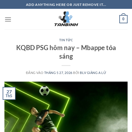
Bỏ
ADD ANYTHING HERE OR JUST REMOVE IT...
qua
nội
0
dung
TIN TỨC
KQBD PSG hôm nay – Mbappe tỏa
sáng
ĐĂNG VÀO
THÁNG 5 27, 2026
BỞI
BLV GIÀNG A LỬ
27
Th5