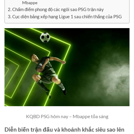
Mbappe
Chấm điểm phong độ các ngôi sao PSG trận này
Cục diện bảng xếp hạng Ligue 1 sau chiến thắng của PSG
KQBD PSG hôm nay – Mbappe tỏa sáng
Diễn biến trận đấu và khoảnh khắc siêu sao lên