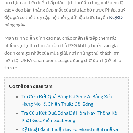
liên tục các diễn biến hấp dẫn, lịch thi đấu cũng như xem lại
các video bàn thắng đẹp mắt của câu lạc bộ nước Pháp, quý
độc giả có thể truy cập hệ thống dữ liệu trực tuyến
KQBD
hàng ngày.
Màn trình diễn đỉnh cao này chắc chắn sẽ tiếp thêm rất
nhiều sự tự tin cho các cầu thủ PSG khi họ bước vào giai
đoạn cam go nhất của mùa giải, nơi những thử thách lớn
hơn tại UEFA Champions League đang chờ đón họ ở phía
trước.
Có thể bạn quan tâm:
Tra Cứu Kết Quả Bóng Đá Serie A: Bảng Xếp
Hạng Mới & Chiến Thuật Đội Bóng
Tra Cứu Kết Quả Bóng Đá Hôm Nay: Thống Kê
Phạt Góc, Kiểm Soát Bóng
Kỹ thuật đánh thuận tay Forehand mạnh mẽ và