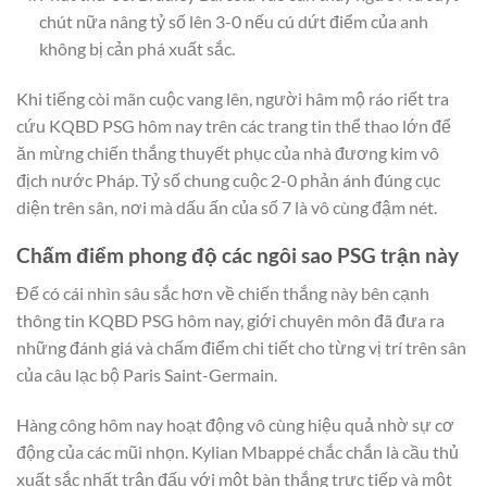
chút nữa nâng tỷ số lên 3-0 nếu cú dứt điểm của anh
không bị cản phá xuất sắc.
Khi tiếng còi mãn cuộc vang lên, người hâm mộ ráo riết tra
cứu KQBD PSG hôm nay trên các trang tin thể thao lớn để
ăn mừng chiến thắng thuyết phục của nhà đương kim vô
địch nước Pháp. Tỷ số chung cuộc 2-0 phản ánh đúng cục
diện trên sân, nơi mà dấu ấn của số 7 là vô cùng đậm nét.
Chấm điểm phong độ các ngôi sao PSG trận này
Để có cái nhìn sâu sắc hơn về chiến thắng này bên cạnh
thông tin KQBD PSG hôm nay, giới chuyên môn đã đưa ra
những đánh giá và chấm điểm chi tiết cho từng vị trí trên sân
của câu lạc bộ Paris Saint-Germain.
Hàng công hôm nay hoạt động vô cùng hiệu quả nhờ sự cơ
động của các mũi nhọn. Kylian Mbappé chắc chắn là cầu thủ
xuất sắc nhất trận đấu với một bàn thắng trực tiếp và một