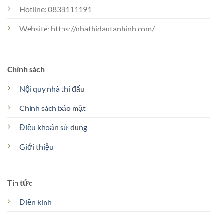
Hotline: 0838111191
Website: https://nhathidautanbinh.com/
Chính sách
Nội quy nhà thi đấu
Chính sách bảo mật
Điều khoản sử dụng
Giới thiệu
Tin tức
Điền kinh