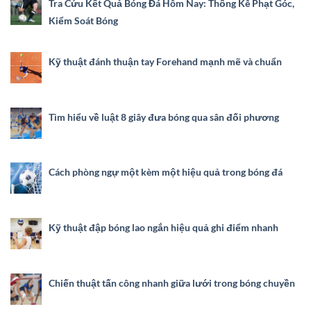
Tra Cứu Kết Quả Bóng Đá Hôm Nay: Thống Kê Phạt Góc,
Kiểm Soát Bóng
Kỹ thuật đánh thuận tay Forehand mạnh mẽ và chuẩn
Tìm hiểu về luật 8 giây đưa bóng qua sân đối phương
Cách phòng ngự một kèm một hiệu quả trong bóng đá
Kỹ thuật đập bóng lao ngắn hiệu quả ghi điểm nhanh
Chiến thuật tấn công nhanh giữa lưới trong bóng chuyền