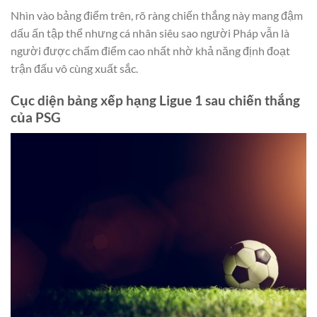
Nhìn vào bảng điểm trên, rõ ràng chiến thắng này mang đậm
dấu ấn tập thể nhưng cá nhân siêu sao người Pháp vẫn là
người được chấm điểm cao nhất nhờ khả năng định đoạt
trận đấu vô cùng xuất sắc.
Cục diện bảng xếp hạng Ligue 1 sau chiến thắng
của PSG