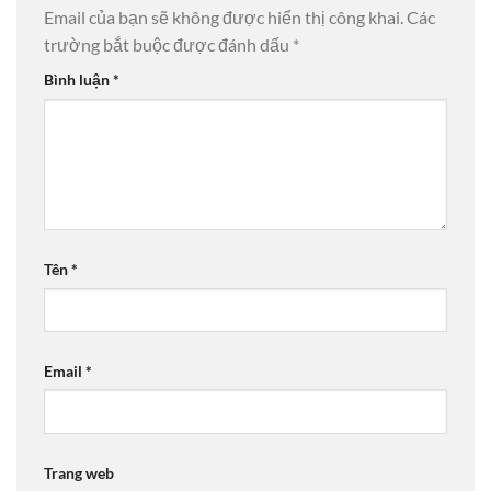
Email của bạn sẽ không được hiển thị công khai.
Các
trường bắt buộc được đánh dấu
*
Bình luận
*
Tên
*
Email
*
Trang web