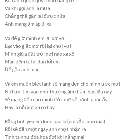
Bên anh quấn quýt mãi chẳng rời
Và khi gọi anh là mưa
Chẳng thể gần lại được nữa
Anh mang ấm áp đi xa
Và để giờ mình em lại bơ vơ
Lạc vào giấc mơ rồi lại chơi vơi
Mình giữa đất trời nơi nào xa xôi
Màn đêm tối ai dẫn lối em
Để gần anh mãi
Và em muốn biết (anh sẽ mang đến cho mình ước mơ)
Nơi trái tim vẫn nhớ thương âm thầm bao lâu nay
Sẽ mang đến cho mình ước mơ về hạnh phúc ấy
Hay là nỗi xót xa có hay
Rằng tình yêu em luôn bao la (em vẫn luôn mãi)
Rồi sẽ đến một ngày anh chợt nhận ra
Tình ta như đóa hoa đợi khi nắng mai