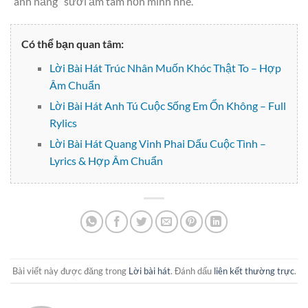
“ánh nắng” sưởi ấm tâm hồn mình nhé.
Có thể bạn quan tâm:
Lời Bài Hát Trúc Nhân Muốn Khóc Thật To – Hợp
Âm Chuẩn
Lời Bài Hát Anh Tú Cuộc Sống Em Ổn Không – Full
Rylics
Lời Bài Hát Quang Vinh Phai Dấu Cuộc Tình –
Lyrics & Hợp Âm Chuẩn
Bài viết này được đăng trong
Lời bài hát
. Đánh dấu
liên kết thường trực
.