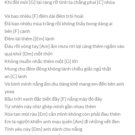
Khi đôi môi
[G]
lại rạng rỡ tình ta chẳng phai
[C]
nhòa
Và bao nhiêu
[F]
đêm dài đêm trôi hoài
Đã bao nhiêu mùa trăng rồi không thấy bong dáng ai
bên
[F]
cạnh
Đêm lại thêm [
[Em]
lạnh
Đâu rồi vòng tay
[Am]
ấm mưa rơi lại càng thêm ngấm vào
quá khứ
[Dm]
một thời
Không muốn nhắc thêm một
[G]
lời
Mong cho đêm đông không lạnh chiều giấc ngủ thật
an
[C]
lành
Và bình minh nắng ấm dịu dàng khẽ mang em đến bên anh
yeaa
Bầu trời xanh đặc biệt đầy
[F]
nắng mây đó đây
Tự nhiên này như ghép mình gần nhau thêm
Xóa tan mọi rào
[Em]
cản mình không còn phải đau thêm
Em là người khiến anh mau quên
[Am]
đi những vết đen
Tình yêu này
[Dm]
anh dành cho nắng