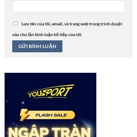
Lưu tên của tôi, email, và trang web trong trình duyệt
này cho lần bình luận kế tiếp của tôi.