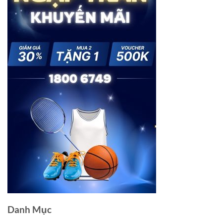
Danh Mục