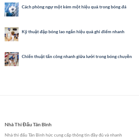
Cách phòng ngự một kèm một hiệu quả trong bóng đá
Kỹ thuật đập bóng lao ngắn hiệu quả ghi điểm nhanh
Chiến thuật tấn công nhanh giữa lưới trong bóng chuyền
Nhà Thi Đấu Tân Bình
Nhà thi đấu Tân Bình hức cung cấp thông tin đầy đủ và nhanh