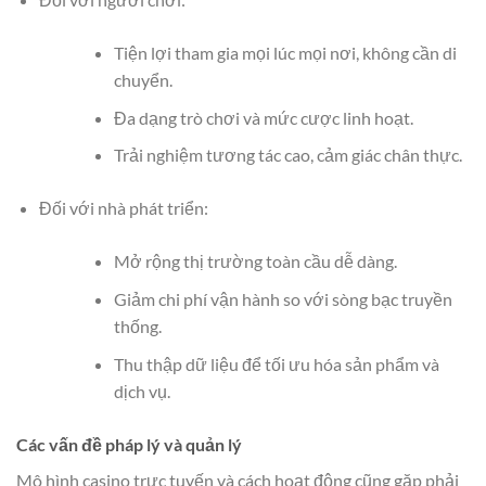
Tiện lợi tham gia mọi lúc mọi nơi, không cần di
chuyển.
Đa dạng trò chơi và mức cược linh hoạt.
Trải nghiệm tương tác cao, cảm giác chân thực.
Đối với nhà phát triển:
Mở rộng thị trường toàn cầu dễ dàng.
Giảm chi phí vận hành so với sòng bạc truyền
thống.
Thu thập dữ liệu để tối ưu hóa sản phẩm và
dịch vụ.
Các vấn đề pháp lý và quản lý
Mô hình casino trực tuyến và cách hoạt động cũng gặp phải