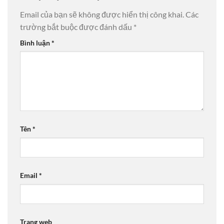
Email của bạn sẽ không được hiển thị công khai.
Các
trường bắt buộc được đánh dấu
*
Bình luận
*
Tên
*
Email
*
Trang web