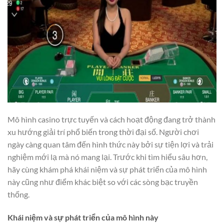
Mô hình casino trực tuyến và cách hoạt động đang trở thành
xu hướng giải trí phổ biến trong thời đại số. Người chơi
ngày càng quan tâm đến hình thức này bởi sự tiện lợi và trải
nghiệm mới lạ mà nó mang lại. Trước khi tìm hiểu sâu hơn,
hãy cùng khám phá khái niệm và sự phát triển của mô hình
này cũng như điểm khác biệt so với các sòng bạc truyền
thống.
Khái niệm và sự phát triển của mô hình này