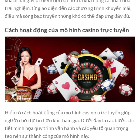
khách hàng. Một điểm nổi bật nữa là khả năng cá nhân hóa
trải nghiệm, từ giao diện đến các chương trình khuyến mãi,
điều mà sòng bạc truyền thống khó có thể đáp ứng đầy đủ.
Cách hoạt động của mô hình casino trực tuyến
Hiểu rõ cách hoạt động của mô hình casino trực tuyến giúp
người chơi tự tin hơn khi tham gia. Dưới đây là các bước chi
tiết minh họa quy trình vận hành và các yếu tố quan trọng
tạo nên sự thành công của mô hình này.