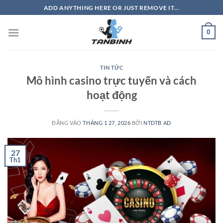
Bỏ
ADD ANYTHING HERE OR JUST REMOVE IT...
qua
nội
0
dung
TIN TỨC
Mô hình casino trực tuyến và cách
hoạt động
ĐĂNG VÀO
THÁNG 1 27, 2026
BỞI
NTDTB AD
27
Th1