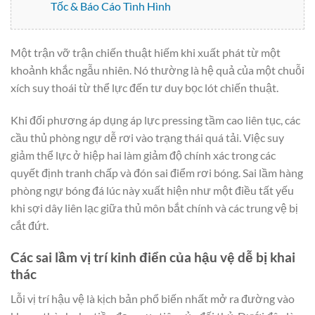
Tốc & Báo Cáo Tình Hình
Một trận vỡ trận chiến thuật hiếm khi xuất phát từ một
khoảnh khắc ngẫu nhiên. Nó thường là hệ quả của một chuỗi
xích suy thoái từ thể lực đến tư duy bọc lót chiến thuật.
Khi đối phương áp dụng áp lực pressing tầm cao liên tục, các
cầu thủ phòng ngự dễ rơi vào trạng thái quá tải. Việc suy
giảm thể lực ở hiệp hai làm giảm độ chính xác trong các
quyết định tranh chấp và đón sai điểm rơi bóng. Sai lầm hàng
phòng ngự bóng đá lúc này xuất hiện như một điều tất yếu
khi sợi dây liên lạc giữa thủ môn bắt chính và các trung vệ bị
cắt đứt.
Các sai lầm vị trí kinh điển của hậu vệ dễ bị khai
thác
Lỗi vị trí hậu vệ là kịch bản phổ biến nhất mở ra đường vào