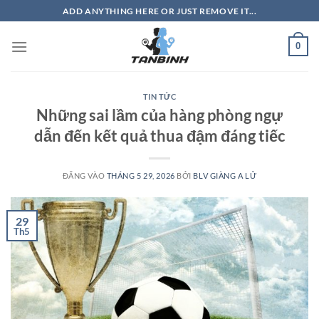
Bỏ
ADD ANYTHING HERE OR JUST REMOVE IT...
qua
nội
0
dung
TIN TỨC
Những sai lầm của hàng phòng ngự
dẫn đến kết quả thua đậm đáng tiếc
ĐĂNG VÀO
THÁNG 5 29, 2026
BỞI
BLV GIÀNG A LỬ
29
Th5