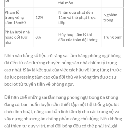
lỗi
thủ môn
Phạm lỗi
Nhận quả phạt đền
Nghiêm
trong vòng
12%
11m và thẻ phạt trực
trọng
cấm 16m50
tiếp
Phản lưới nhà
Hủy hoại tâm lý thi
hoặc đốt lưới
8%
Trung bình
đấu của toàn đội bóng
nhà
Nhìn vào bảng số liệu, rõ ràng sai lầm hàng phòng ngự bóng
đá đến từ các đường chuyền hỏng sân nhà chiếm tỷ trọng
cao nhất. Đây là kết quả của việc các hậu vệ lúng túng trước
áp lực pressing tầm cao của đối thủ và không tìm được sự
bọc lót từ tuyến tiền vệ phòng ngự.
Để hạn chế những sai lầm hàng phòng ngự bóng đá không
đáng có, ban huấn luyện cần thiết lập một hệ thống bọc lót
chéo linh hoạt, nâng cao bản lĩnh tâm lý cho các trung vệ và
xây dựng phương án chống phản công chủ động. Nếu không
cải thiện tư duy vị trí, mọi đội bóng đều có thể phải trả giá