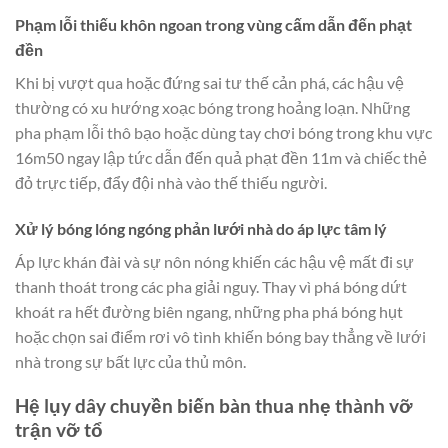
Phạm lỗi thiếu khôn ngoan trong vùng cấm dẫn đến phạt
đền
Khi bị vượt qua hoặc đứng sai tư thế cản phá, các hậu vệ
thường có xu hướng xoạc bóng trong hoảng loạn. Những
pha phạm lỗi thô bạo hoặc dùng tay chơi bóng trong khu vực
16m50 ngay lập tức dẫn đến quả phạt đền 11m và chiếc thẻ
đỏ trực tiếp, đẩy đội nhà vào thế thiếu người.
Xử lý bóng lóng ngóng phản lưới nhà do áp lực tâm lý
Áp lực khán đài và sự nôn nóng khiến các hậu vệ mất đi sự
thanh thoát trong các pha giải nguy. Thay vì phá bóng dứt
khoát ra hết đường biên ngang, những pha phá bóng hụt
hoặc chọn sai điểm rơi vô tình khiến bóng bay thẳng về lưới
nhà trong sự bất lực của thủ môn.
Hệ lụy dây chuyền biến bàn thua nhẹ thành vỡ
trận vỡ tổ