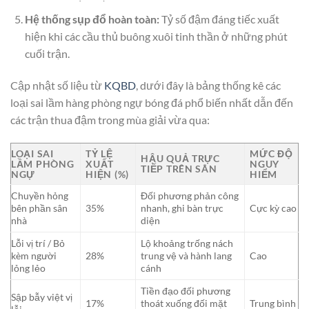
Hệ thống sụp đổ hoàn toàn:
Tỷ số đậm đáng tiếc xuất
hiện khi các cầu thủ buông xuôi tinh thần ở những phút
cuối trận.
Cập nhật số liệu từ
KQBD
, dưới đây là bảng thống kê các
loại sai lầm hàng phòng ngự bóng đá phổ biến nhất dẫn đến
các trận thua đậm trong mùa giải vừa qua:
LOẠI SAI
TỶ LỆ
MỨC ĐỘ
HẬU QUẢ TRỰC
LẦM PHÒNG
XUẤT
NGUY
TIẾP TRÊN SÂN
NGỰ
HIỆN (%)
HIỂM
Chuyền hỏng
Đối phương phản công
bên phần sân
35%
nhanh, ghi bàn trực
Cực kỳ cao
nhà
diện
Lỗi vị trí / Bỏ
Lộ khoảng trống nách
kèm người
28%
trung vệ và hành lang
Cao
lỏng lẻo
cánh
Tiền đạo đối phương
Sập bẫy việt vị
17%
thoát xuống đối mặt
Trung bình