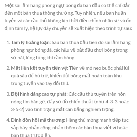
Một sai lầm hàng phòng ngự bóng đá ban đầu có thể chỉ dẫn
đến một bàn thua thông thường. Tuy nhiên, nếu ban huấn
luyện và các cầu thủ không kịp thời điều chỉnh nhân sự và ổn
định tâm lý, hệ lụy dây chuyền sẽ xuất hiện theo trình tự sau:
Tâm lý hoảng loạn:
Sau bàn thua đầu tiên do sai lầm hàng
phòng ngự bóng đá, các hậu vệ bắt đầu chơi bóng trong
sợ hãi, lúng túng khi cầm bóng.
Mất liên kết tuyến tiền vệ:
Tiền vệ mỏ neo buộc phải lùi
quá sâu để hỗ trợ, khiến đội bóng mất hoàn toàn khu
trung tuyến vào tay đối thủ.
Đội hình dâng cao tự phát:
Các cầu thủ tuyến trên nôn
nóng tìm bàn gỡ, đẩy sơ đồ chiến thuật (như 4-3-3 hoặc
3-5-2) vào tình trạng mất cân bằng nghiêm trọng.
Dính đòn hồi mã thương:
Hàng thủ mỏng manh tiếp tục
sập bẫy phản công, nhận thêm các bàn thua việt vị hoặc
bàn thua trực diện.