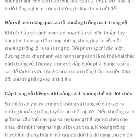
khung thành cho tiền đạo mục tiêu của đối thủ. Dưới đây là
ba lỗ hổng nghiêm trọng thường bị khai thác triệt để:
Hậu vệ biên dâng quá cao lộ khoảng trống nách trung vệ
Khi các hậu vệ cánh inverted hoặc hậu vệ biên thuần túy
dâng lên tham gia tấn công nhưng không kịp lùi về, một
khoảng trống lộ ra sau lưng họ. Đối phương chỉ cần một
đường chọc khe nhanh vào hành lang cánh là có thể khai thác
nách trung vệ. Lúc này, trung vệ dập buộc phải băng ra sửa
sai, để lại khu vực 16m50 hoàn toàn trống trải cho tiền đạo
đối phương băng vào dứt điểm.
Cặp trung vệ đứng sai khoảng cách không thể bọc lót chéo
Sự thiếu ăn ý giữa trung vệ thòng và trung vệ dập tạo ra
những khoảng trống tuyến sau chết người. Nếu khoảng cách
giữa hai cầu thủ này quá xa, họ không thể bọc lót chéo cho
nhau khi một trong hai người bị vượt qua. Khoảng trống
trực diện khung thành mở ra giúp đối thủ dễ dàng thực hiện