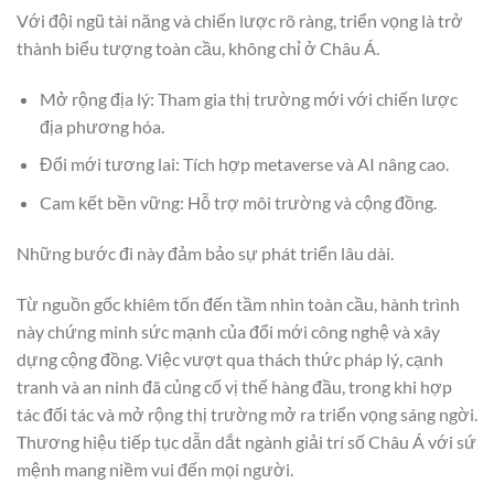
Với đội ngũ tài năng và chiến lược rõ ràng, triển vọng là trở
thành biểu tượng toàn cầu, không chỉ ở Châu Á.
Mở rộng địa lý: Tham gia thị trường mới với chiến lược
địa phương hóa.
Đổi mới tương lai: Tích hợp metaverse và AI nâng cao.
Cam kết bền vững: Hỗ trợ môi trường và cộng đồng.
Những bước đi này đảm bảo sự phát triển lâu dài.
Từ nguồn gốc khiêm tốn đến tầm nhìn toàn cầu, hành trình
này chứng minh sức mạnh của đổi mới công nghệ và xây
dựng cộng đồng. Việc vượt qua thách thức pháp lý, cạnh
tranh và an ninh đã củng cố vị thế hàng đầu, trong khi hợp
tác đối tác và mở rộng thị trường mở ra triển vọng sáng ngời.
Thương hiệu tiếp tục dẫn dắt ngành giải trí số Châu Á với sứ
mệnh mang niềm vui đến mọi người.