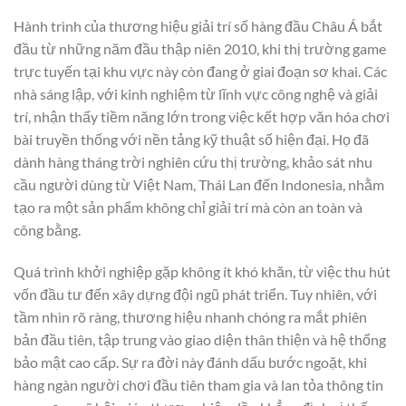
Hành trình của thương hiệu giải trí số hàng đầu Châu Á bắt
đầu từ những năm đầu thập niên 2010, khi thị trường game
trực tuyến tại khu vực này còn đang ở giai đoạn sơ khai. Các
nhà sáng lập, với kinh nghiệm từ lĩnh vực công nghệ và giải
trí, nhận thấy tiềm năng lớn trong việc kết hợp văn hóa chơi
bài truyền thống với nền tảng kỹ thuật số hiện đại. Họ đã
dành hàng tháng trời nghiên cứu thị trường, khảo sát nhu
cầu người dùng từ Việt Nam, Thái Lan đến Indonesia, nhằm
tạo ra một sản phẩm không chỉ giải trí mà còn an toàn và
công bằng.
Quá trình khởi nghiệp gặp không ít khó khăn, từ việc thu hút
vốn đầu tư đến xây dựng đội ngũ phát triển. Tuy nhiên, với
tầm nhìn rõ ràng, thương hiệu nhanh chóng ra mắt phiên
bản đầu tiên, tập trung vào giao diện thân thiện và hệ thống
bảo mật cao cấp. Sự ra đời này đánh dấu bước ngoặt, khi
hàng ngàn người chơi đầu tiên tham gia và lan tỏa thông tin