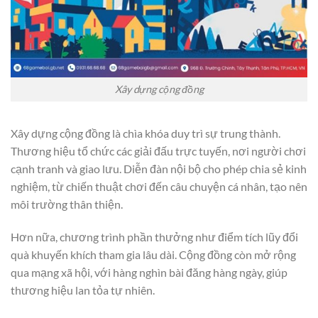
Xây dựng cộng đồng
Xây dựng cộng đồng là chìa khóa duy trì sự trung thành.
Thương hiệu tổ chức các giải đấu trực tuyến, nơi người chơi
cạnh tranh và giao lưu. Diễn đàn nội bộ cho phép chia sẻ kinh
nghiệm, từ chiến thuật chơi đến câu chuyện cá nhân, tạo nên
môi trường thân thiện.
Hơn nữa, chương trình phần thưởng như điểm tích lũy đổi
quà khuyến khích tham gia lâu dài. Cộng đồng còn mở rộng
qua mạng xã hội, với hàng nghìn bài đăng hàng ngày, giúp
thương hiệu lan tỏa tự nhiên.