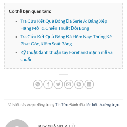
Có thể bạn quan tâm:
Tra Cứu Kết Quả Bóng Đá Serie A: Bảng Xếp
Hạng Mới & Chiến Thuật Đội Bóng
Tra Cứu Kết Quả Bóng Đá Hôm Nay: Thống Kê
Phạt Góc, Kiểm Soát Bóng
Kỹ thuật đánh thuận tay Forehand mạnh mẽ và
chuẩn
Bài viết này được đăng trong
Tin Tức
. Đánh dấu
liên kết thường trực
.
BLV GIÀNG A LỬ