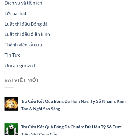
Dịch vụ và tiện ích
Lời bài hát
Luật thi đấu Bóng đá
Luật thi đấu điền kinh
Thành viên kỳ cựu
Tin Tức
Uncategorized
BÀI VIẾT MỚI
Tra Cứu Kết Quả Bóng Đá Hôm Nay: Tỷ Số Nhanh, Kiến
Tạo & Ngôi Sao Sáng
Tra Cứu Kết Quả Bóng Đá Chuẩn: Dữ Liệu Tỷ Số Trực
Tiếp Nhà Cung Cấp