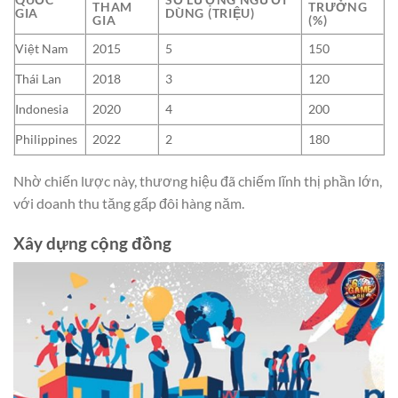
THAM
TRƯỞNG
GIA
DÙNG (TRIỆU)
GIA
(%)
Việt Nam
2015
5
150
Thái Lan
2018
3
120
Indonesia
2020
4
200
Philippines
2022
2
180
Nhờ chiến lược này, thương hiệu đã chiếm lĩnh thị phần lớn,
với doanh thu tăng gấp đôi hàng năm.
Xây dựng cộng đồng