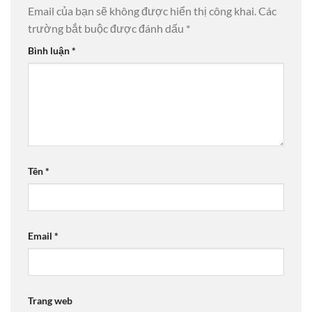
Email của bạn sẽ không được hiển thị công khai.
Các
trường bắt buộc được đánh dấu
*
Bình luận
*
Tên
*
Email
*
Trang web