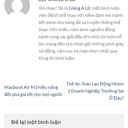
Xin chào! Tôi là
Giàng A Lử
, một bình luận
viên (BLV) thể thao với niềm đam mê mãnh
liệt dành cho bóng đá và truyền thông thể
thao. Với nhiều năm kinh nghiệm đồng
hành cùng các giải đấu lớn nhỏ, tôi luôn nỗ
lực mang đến cho khán giả những phút giây
sôi động, cảm xúc và chân thực nhất qua
từng lời bình luận.
Thẻ An Toàn Lao Động Nhóm
Macbook Air M3 hiệu năng
2 Doanh Nghiệp Thường Sai
đột phá giá tốt cho mọi người
Ở Đâu?
Để lại một bình luận