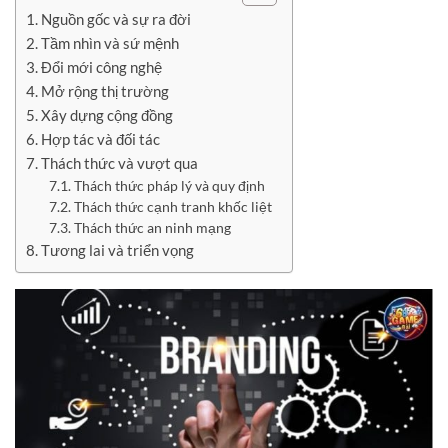
Nguồn gốc và sự ra đời
Tầm nhìn và sứ mệnh
Đổi mới công nghệ
Mở rộng thị trường
Xây dựng cộng đồng
Hợp tác và đối tác
Thách thức và vượt qua
Thách thức pháp lý và quy định
Thách thức cạnh tranh khốc liệt
Thách thức an ninh mạng
Tương lai và triển vọng