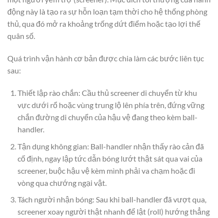
động này là tạo ra sự hỗn loạn tạm thời cho hệ thống phòng
thủ, qua đó mở ra khoảng trống dứt điểm hoặc tạo lợi thế
quân số.
Quá trình vận hành cơ bản được chia làm các bước liên tục
sau:
Thiết lập rào chắn: Cầu thủ screener di chuyển từ khu
vực dưới rổ hoặc vùng trung lộ lên phía trên, đứng vững
chắn đường di chuyển của hậu vệ đang theo kèm ball-
handler.
Tận dụng không gian: Ball-handler nhận thấy rào cản đã
cố định, ngay lập tức dẫn bóng lướt thật sát qua vai của
screener, buộc hậu vệ kèm mình phải va chạm hoặc đi
vòng qua chướng ngại vật.
Tách người nhận bóng: Sau khi ball-handler đã vượt qua,
screener xoay người thật nhanh để lật (roll) hướng thẳng