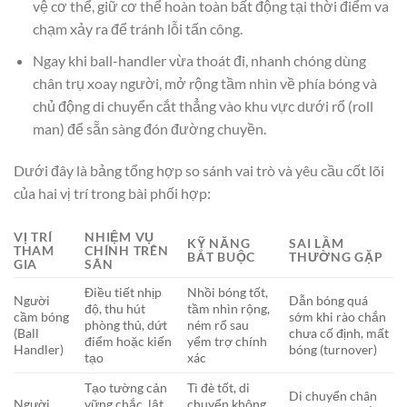
vệ cơ thể, giữ cơ thể hoàn toàn bất động tại thời điểm va
chạm xảy ra để tránh lỗi tấn công.
Ngay khi ball-handler vừa thoát đi, nhanh chóng dùng
chân trụ xoay người, mở rộng tầm nhìn về phía bóng và
chủ động di chuyển cắt thẳng vào khu vực dưới rổ (roll
man) để sẵn sàng đón đường chuyền.
Dưới đây là bảng tổng hợp so sánh vai trò và yêu cầu cốt lõi
của hai vị trí trong bài phối hợp:
VỊ TRÍ
NHIỆM VỤ
KỸ NĂNG
SAI LẦM
THAM
CHÍNH TRÊN
BẮT BUỘC
THƯỜNG GẶP
GIA
SÂN
Điều tiết nhịp
Nhồi bóng tốt,
Người
Dẫn bóng quá
độ, thu hút
tầm nhìn rộng,
cầm bóng
sớm khi rào chắn
phòng thủ, dứt
ném rổ sau
(Ball
chưa cố định, mất
điểm hoặc kiến
yểm trợ chính
Handler)
bóng (turnover)
tạo
xác
Tạo tường cản
Tì đè tốt, di
Di chuyển chân
Người
vững chắc, lật
chuyển không