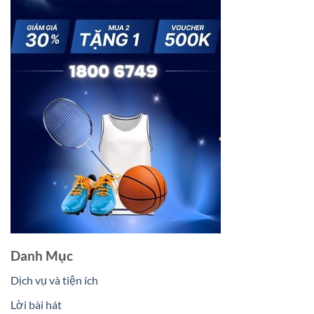
Danh Mục
Dịch vụ và tiện ích
Lời bài hát