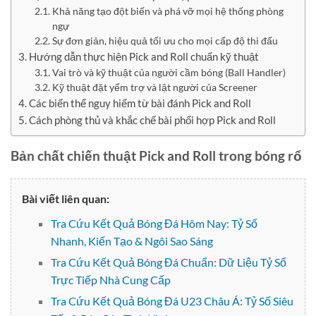
Khả năng tạo đột biến và phá vỡ mọi hệ thống phòng
ngự
Sự đơn giản, hiệu quả tối ưu cho mọi cấp độ thi đấu
Hướng dẫn thực hiện Pick and Roll chuẩn kỹ thuật
Vai trò và kỹ thuật của người cầm bóng (Ball Handler)
Kỹ thuật đặt yểm trợ và lật người của Screener
Các biến thể nguy hiểm từ bài đánh Pick and Roll
Cách phòng thủ và khắc chế bài phối hợp Pick and Roll
Bản chất chiến thuật Pick and Roll trong bóng rổ
Bài viết liên quan:
Tra Cứu Kết Quả Bóng Đá Hôm Nay: Tỷ Số
Nhanh, Kiến Tạo & Ngôi Sao Sáng
Tra Cứu Kết Quả Bóng Đá Chuẩn: Dữ Liệu Tỷ Số
Trực Tiếp Nhà Cung Cấp
Tra Cứu Kết Quả Bóng Đá U23 Châu Á: Tỷ Số Siêu