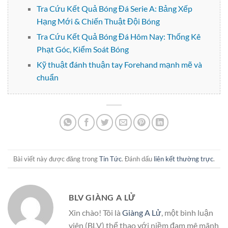
Tra Cứu Kết Quả Bóng Đá Serie A: Bảng Xếp
Hạng Mới & Chiến Thuật Đội Bóng
Tra Cứu Kết Quả Bóng Đá Hôm Nay: Thống Kê
Phạt Góc, Kiểm Soát Bóng
Kỹ thuật đánh thuận tay Forehand mạnh mẽ và
chuẩn
Bài viết này được đăng trong
Tin Tức
. Đánh dấu
liên kết thường trực
.
BLV GIÀNG A LỬ
Xin chào! Tôi là
Giàng A Lử
, một bình luận
viên (BLV) thể thao với niềm đam mê mãnh