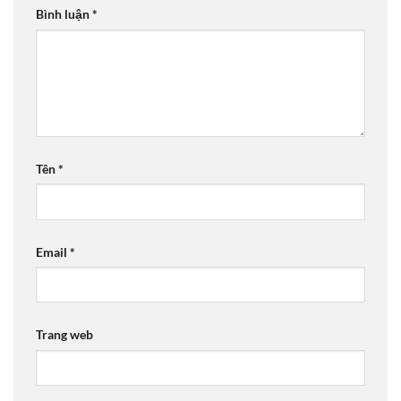
Bình luận
*
Tên
*
Email
*
Trang web