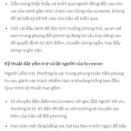
Dẫn bóng thật thấp và lướt qua người đồng đội sao cho
vai của mình gần như chạm vào hông của screener, không
để lại bất kỳ kẽ hở nào cho hậu vệ luồn qua.
Giữ cái đầu lạnh để đọc tình huống phòng thủ: quan sát
xem trung phong đối phương đang lùi sâu hay dâng cao
để quyết định tự dứt điểm, chuyền bóng ngắn, hay đẩy
bóng ra góc sân.
Kỹ thuật đặt yểm trợ và lật người của Screener
Người yểm trợ, thường là các trung phong hoặc tiền phong
to cao, gánh vác trách nhiệm tạo ra khoảng trống ban đầu.
Quy trình kỹ thuật bao gồm:
Di chuyển đến điểm bù (screen) với góc đặt người tối ưu,
thường là từ 45 đến 90 độ so với hướng di chuyển dự
kiến của hậu vệ đối phương.
Hai chân mở rộng bằng vai, hai tay đan trước ngực để bảo