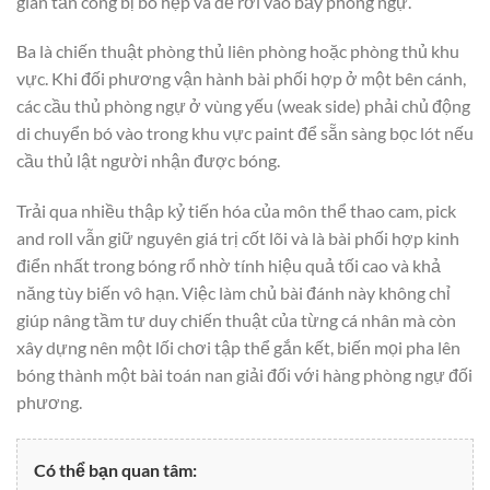
gian tấn công bị bó hẹp và dễ rơi vào bẫy phòng ngự.
Ba là chiến thuật phòng thủ liên phòng hoặc phòng thủ khu
vực. Khi đối phương vận hành bài phối hợp ở một bên cánh,
các cầu thủ phòng ngự ở vùng yếu (weak side) phải chủ động
di chuyển bó vào trong khu vực paint để sẵn sàng bọc lót nếu
cầu thủ lật người nhận được bóng.
Trải qua nhiều thập kỷ tiến hóa của môn thể thao cam, pick
and roll vẫn giữ nguyên giá trị cốt lõi và là bài phối hợp kinh
điển nhất trong bóng rổ nhờ tính hiệu quả tối cao và khả
năng tùy biến vô hạn. Việc làm chủ bài đánh này không chỉ
giúp nâng tầm tư duy chiến thuật của từng cá nhân mà còn
xây dựng nên một lối chơi tập thể gắn kết, biến mọi pha lên
bóng thành một bài toán nan giải đối với hàng phòng ngự đối
phương.
Có thể bạn quan tâm: